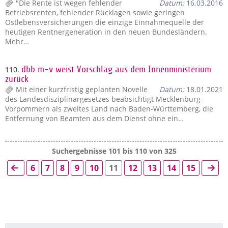
"Die Rente ist wegen fehlender
Datum:
16.03.2016
Betriebsrenten, fehlender Rücklagen sowie geringen
Ostlebensversicherungen die einzige Einnahmequelle der
heutigen Rentnergeneration in den neuen Bundesländern.
Mehr…
110.
dbb m-v weist Vorschlag aus dem Innenministerium
zurück
Mit einer kurzfristig geplanten Novelle
Datum:
18.01.2021
des Landesdisziplinargesetzes beabsichtigt Mecklenburg-
Vorpommern als zweites Land nach Baden-Württemberg, die
Entfernung von Beamten aus dem Dienst ohne ein…
Suchergebnisse 101 bis 110 von 325
6
7
8
9
10
11
12
13
14
15