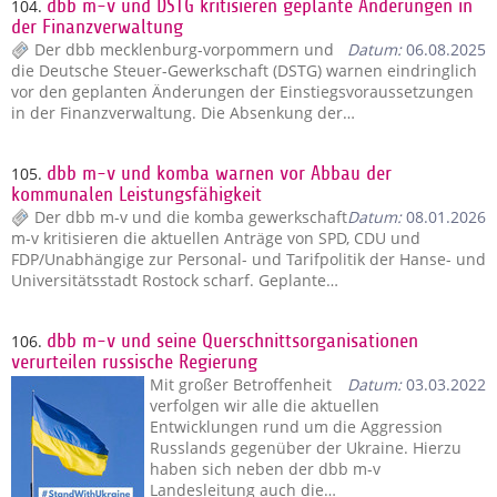
104.
dbb m-v und DSTG kritisieren geplante Änderungen in
der Finanzverwaltung
Der dbb mecklenburg-vorpommern und
Datum:
06.08.2025
die Deutsche Steuer-Gewerkschaft (DSTG) warnen eindringlich
vor den geplanten Änderungen der Einstiegsvoraussetzungen
in der Finanzverwaltung. Die Absenkung der…
105.
dbb m-v und komba warnen vor Abbau der
kommunalen Leistungsfähigkeit
Der dbb m-v und die komba gewerkschaft
Datum:
08.01.2026
m-v kritisieren die aktuellen Anträge von SPD, CDU und
FDP/Unabhängige zur Personal- und Tarifpolitik der Hanse- und
Universitätsstadt Rostock scharf. Geplante…
106.
dbb m-v und seine Querschnittsorganisationen
verurteilen russische Regierung
Mit großer Betroffenheit
Datum:
03.03.2022
verfolgen wir alle die aktuellen
Entwicklungen rund um die Aggression
Russlands gegenüber der Ukraine. Hierzu
haben sich neben der dbb m-v
Landesleitung auch die…