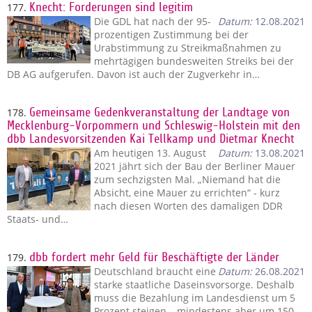
177.
Knecht: Forderungen sind legitim
Die GDL hat nach der 95-
Datum:
12.08.2021
prozentigen Zustimmung bei der
Urabstimmung zu Streikmaßnahmen zu
mehrtägigen bundesweiten Streiks bei der
DB AG aufgerufen. Davon ist auch der Zugverkehr in…
178.
Gemeinsame Gedenkveranstaltung der Landtage von
Mecklenburg-Vorpommern und Schleswig-Holstein mit den
dbb Landesvorsitzenden Kai Tellkamp und Dietmar Knecht
Am heutigen 13. August
Datum:
13.08.2021
2021 jährt sich der Bau der Berliner Mauer
zum sechzigsten Mal. „Niemand hat die
Absicht, eine Mauer zu errichten“ - kurz
nach diesen Worten des damaligen DDR
Staats- und…
179.
dbb fordert mehr Geld für Beschäftigte der Länder
Deutschland braucht eine
Datum:
26.08.2021
starke staatliche Daseinsvorsorge. Deshalb
muss die Bezahlung im Landesdienst um 5
Prozent steigen – mindestens aber um 150