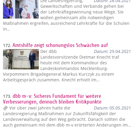
Die Landesregierung,
Datum:
28.04.2021
Gewerkschaften und Verbände gehen bei
der Lehrkräftegewinnung neue Wege. Sie
wollen gemeinsam alle notwendigen
Maßnahmen ergreifen, ausreichend Lehrkräfte für die Schulen
in…
172.
Amtshilfe zeigt schonungslos Schwächen auf
Der dbb
Datum:
29.04.2021
Landesvorsitzende Dietmar Knecht traf
heute mit dem Kommandeur des
Landeskommandos Mecklenburg-
Vorpommern Brigadegeneral Markus Kurczyk zu einem
Arbeitsgespräch zusammen. Knecht erhielt im…
173.
dbb m-v: Sicheres Fundament für weitere
Verbesserungen, dennoch bleiben Kritikpunkte
Vor über zwei Jahren hatte die
Datum:
05.05.2021
Landesregierung Maßnahmen zur Zukunftsfähigkeit der
Landesverwaltung auf den Weg gebracht. Danach sollten die
auch gemeinsam mit dem dbb m-v erörterten Änderungen im…