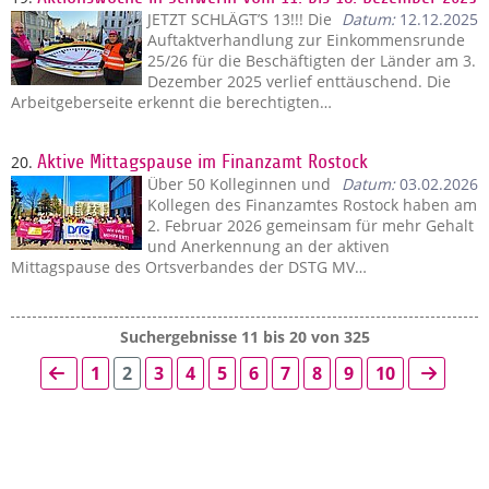
JETZT SCHLÄGT’S 13!!! Die
Datum:
12.12.2025
Auftaktverhandlung zur Einkommensrunde
25/26 für die Beschäftigten der Länder am 3.
Dezember 2025 verlief enttäuschend. Die
Arbeitgeberseite erkennt die berechtigten…
20.
Aktive Mittagspause im Finanzamt Rostock
Über 50 Kolleginnen und
Datum:
03.02.2026
Kollegen des Finanzamtes Rostock haben am
2. Februar 2026 gemeinsam für mehr Gehalt
und Anerkennung an der aktiven
Mittagspause des Ortsverbandes der DSTG MV…
Suchergebnisse 11 bis 20 von 325
1
2
3
4
5
6
7
8
9
10