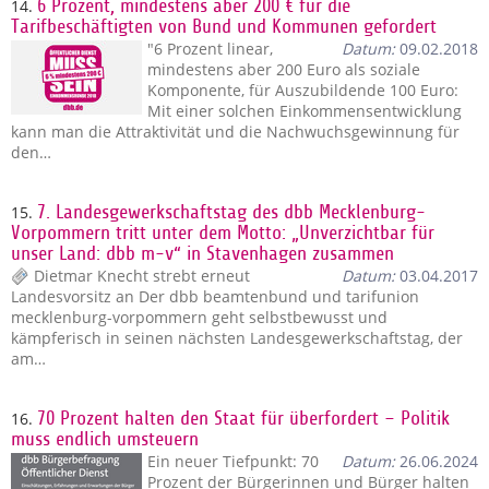
14.
6 Prozent, mindestens aber 200 € für die
Tarifbeschäftigten von Bund und Kommunen gefordert
"6 Prozent linear,
Datum:
09.02.2018
mindestens aber 200 Euro als soziale
Komponente, für Auszubildende 100 Euro:
Mit einer solchen Einkommensentwicklung
kann man die Attraktivität und die Nachwuchsgewinnung für
den…
15.
7. Landesgewerkschaftstag des dbb Mecklenburg-
Vorpommern tritt unter dem Motto: „Unverzichtbar für
unser Land: dbb m-v“ in Stavenhagen zusammen
Dietmar Knecht strebt erneut
Datum:
03.04.2017
Landesvorsitz an Der dbb beamtenbund und tarifunion
mecklenburg-vorpommern geht selbstbewusst und
kämpferisch in seinen nächsten Landesgewerkschaftstag, der
am…
16.
70 Prozent halten den Staat für überfordert – Politik
muss endlich umsteuern
Ein neuer Tiefpunkt: 70
Datum:
26.06.2024
Prozent der Bürgerinnen und Bürger halten