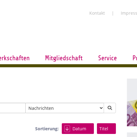
Kontakt
Impres
rkschaften
Mitgliedschaft
Service
P
Sortierung:
Datum
Titel