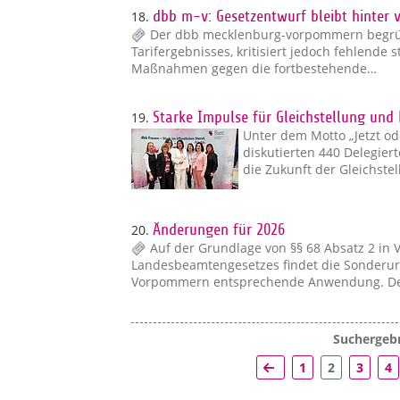
18.
dbb m-v: Gesetzentwurf bleibt hinter 
Der dbb mecklenburg-vorpommern begrüß
Tarifergebnisses, kritisiert jedoch fehlende 
Maßnahmen gegen die fortbestehende…
19.
Starke Impulse für Gleichstellung und
Unter dem Motto „Jetzt od
diskutierten 440 Delegie
die Zukunft der Gleichste
20.
Änderungen für 2026
Auf der Grundlage von §§ 68 Absatz 2 in 
Landesbeamtengesetzes findet die Sonderur
Vorpommern entsprechende Anwendung. D
Suchergebn
1
2
3
4