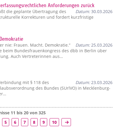
verfassungsrechtlichen Anforderungen zurück
t die geplante Übertragung des
Datum:
30.03.2026
strukturelle Korrekturen und fordert kurzfristige
 Demokratie
er nie: Frauen. Macht. Demokratie.“
Datum:
25.03.2026
rte beim Bundesfrauenkongress des dbb in Berlin über
llung. Auch Vertreterinnen aus…
Verbindung mit § 118 des
Datum:
23.03.2026
laubsverordnung des Bundes (SUrlVO) in Mecklenburg-
er…
isse 11 bis 20 von 325
5
6
7
8
9
10