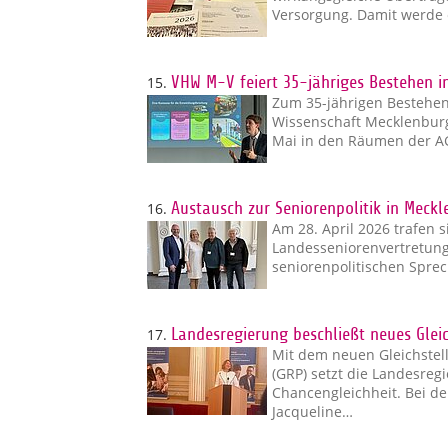
Versorgung. Damit werde 
15.
VHW M-V feiert 35-jähriges Bestehen i
Zum 35-jährigen Bestehe
Wissenschaft Mecklenbur
Mai in den Räumen der AG
16.
Austausch zur Seniorenpolitik in Mec
Am 28. April 2026 trafen s
Landesseniorenvertretun
seniorenpolitischen Sprec
17.
Landesregierung beschließt neues Gle
Mit dem neuen Gleichste
(GRP) setzt die Landesreg
Chancengleichheit. Bei de
Jacqueline…