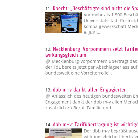
11.
Knecht: „Beschäftigte sind nicht die S
Vor mehr als 1.500 Beschä
Universitätsstadt Rosto
komba gewerkschaft Mec
8. Juni…
12.
Mecklenburg-Vorpommern setzt Tarifer
wirkungsgleich um
Mecklenburg-Vorpommern überträgt das Ta
der TdL bereits jetzt per Abschlagserlass 
bundesweit eine Vorreiterrolle…
13.
dbb m-v dankt allen Engagierten
Anlässlich des heutigen bundesweiten Ehr
Engagement dankt der dbb m-v allen Menschen
zusätzlich zu Beruf, Familie und…
14.
dbb m-v: Tarifübertragung ist wichtige
Der dbb m-v begrüßt ausdr
wirkungsgleiche Übertrag