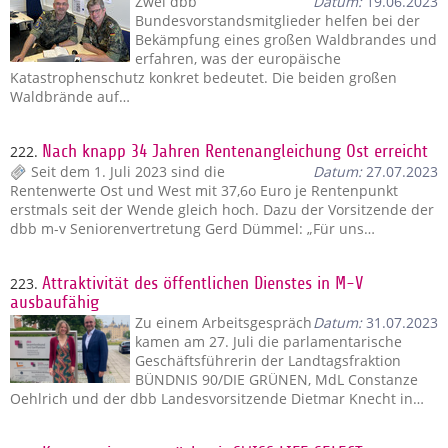
Zwei dbb
Datum:
19.06.2023
Bundesvorstandsmitglieder helfen bei der
Bekämpfung eines großen Waldbrandes und
erfahren, was der europäische
Katastrophenschutz konkret bedeutet. Die beiden großen
Waldbrände auf…
222.
Nach knapp 34 Jahren Rentenangleichung Ost erreicht
Seit dem 1. Juli 2023 sind die
Datum:
27.07.2023
Rentenwerte Ost und West mit 37,6o Euro je Rentenpunkt
erstmals seit der Wende gleich hoch. Dazu der Vorsitzende der
dbb m-v Seniorenvertretung Gerd Dümmel: „Für uns…
223.
Attraktivität des öffentlichen Dienstes in M-V
ausbaufähig
Zu einem Arbeitsgespräch
Datum:
31.07.2023
kamen am 27. Juli die parlamentarische
Geschäftsführerin der Landtagsfraktion
BÜNDNIS 90/DIE GRÜNEN, MdL Constanze
Oehlrich und der dbb Landesvorsitzende Dietmar Knecht in…