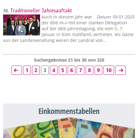
30.
Traditioneller Jahresauftakt
Auch in diesem Jahr war
Datum:
09.01.2025
der dbb m-v mit einer starken Delegation
auf der dbb Jahrestagung, die vom 5.-7.
Januar in Köln stattfand, vertreten. Als Gäste
aus der Landesveraltung waren der Landrat von…
Suchergebnisse 21 bis 30 von 325
1
2
3
4
5
6
7
8
9
10
Einkommenstabellen