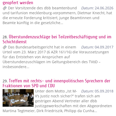
geopfert werden
Der Vorsitzende des dbb beamtenbund
Datum:
24.06.2026
und tarifunion mecklenburg-vorpommern, Dietmar Knecht, hat
die erneute Forderung kritisiert, junge Beamtinnen und
Beamte künftig in die gesetzliche…
28.
Überstundenzuschläge bei Teilzeitbeschäftigung und im
Schichtdienst
Das Bundesarbeitsgericht hat in einem
Datum:
04.09.2017
Urteil vom 23. März 2017 (6 AZR 161/16) die Voraussetzungen
für das Entstehen von Ansprüchen auf
Überstundenzuschlägen im Geltungsbereich des TVöD –
insbesondere…
29.
Treffen mit rechts- und innenpolitischen Sprechern der
Fraktionen von SPD und CDU
Unter dem Motto „Ist M-
Datum:
05.09.2018
V’s Justiz noch sicher?“ trafen sich am
gestrigen Abend Vertreter aller dbb
Justizgewerkschaften mit den Abgeordneten
Martina Tegtmeier, Dirk Friedriszik, Philipp da Cunha…