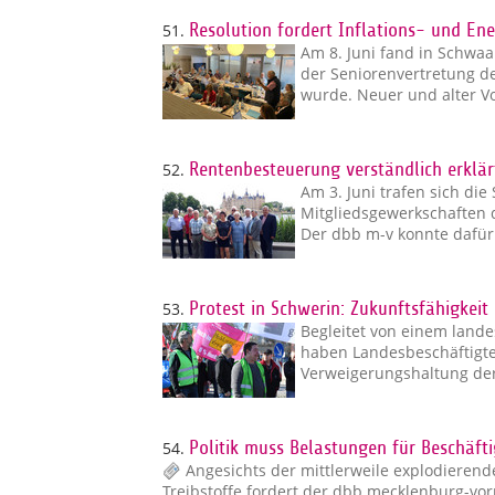
51.
Resolution fordert Inflations- und En
Am 8. Juni fand in Schw
der Seniorenvertretung de
wurde. Neuer und alter V
52.
Rentenbesteuerung verständlich erklär
Am 3. Juni trafen sich di
Mitgliedsgewerkschaften 
Der dbb m-v konnte dafür 
53.
Protest in Schwerin: Zukunftsfähigkeit
Begleitet von einem land
haben Landesbeschäftigt
Verweigerungshaltung der 
54.
Politik muss Belastungen für Beschäft
Angesichts der mittlerweile explodieren
Treibstoffe fordert der dbb mecklenburg-vo