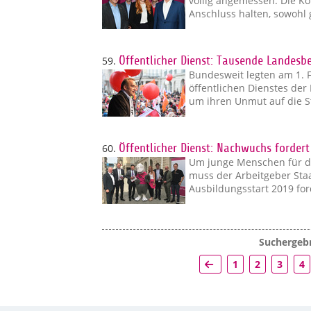
völlig angemessen. Die K
Anschluss halten, sowohl 
59.
Öffentlicher Dienst: Tausende Landesbe
Bundesweit legten am 1. 
öffentlichen Dienstes der
um ihren Unmut auf die S
60.
Öffentlicher Dienst: Nachwuchs forde
Um junge Menschen für de
muss der Arbeitgeber St
Ausbildungsstart 2019 fo
Suchergebn
1
2
3
4