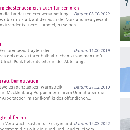
7
ergiekostenausgleich auch für Senioren
aan die Landesseniorenversammlung
Datum:
08.06.2022
s dbb m-v statt, auf der auch der Vorstand neu gewählt
orsitzender ist Gerd Dümmel, zu seinen…
t
e Seniorenbeauftragten der
Datum:
11.06.2019
des dbb m-v zu ihrer halbjährlichen Zusammenkunft.
Ulrich Pohl, Referatsleiter in der Abteilung…
 statt Demotivation!
esweiten ganztägigen Warnstreik
Datum:
27.02.2019
e in Mecklenburg-Vorpommern ihrem Unmut über die
Arbeitgeber im Tarifkonflikt des öffentlichen…
igte abfedern
den Verbrauchskosten für Energie und
Datum:
14.03.2022
rpommern die Politik in Bund und Land zu einem