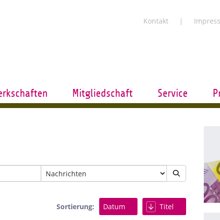
Kontakt
Impres
rkschaften
Mitgliedschaft
Service
P
Sortierung:
Datum
Titel