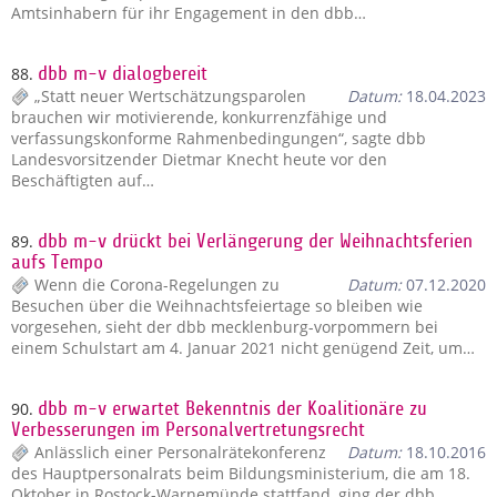
Amtsinhabern für ihr Engagement in den dbb…
88.
dbb m-v dialogbereit
„Statt neuer Wertschätzungsparolen
Datum:
18.04.2023
brauchen wir motivierende, konkurrenzfähige und
verfassungskonforme Rahmenbedingungen“, sagte dbb
Landesvorsitzender Dietmar Knecht heute vor den
Beschäftigten auf…
89.
dbb m-v drückt bei Verlängerung der Weihnachtsferien
aufs Tempo
Wenn die Corona-Regelungen zu
Datum:
07.12.2020
Besuchen über die Weihnachtsfeiertage so bleiben wie
vorgesehen, sieht der dbb mecklenburg-vorpommern bei
einem Schulstart am 4. Januar 2021 nicht genügend Zeit, um…
90.
dbb m-v erwartet Bekenntnis der Koalitionäre zu
Verbesserungen im Personalvertretungsrecht
Anlässlich einer Personalrätekonferenz
Datum:
18.10.2016
des Hauptpersonalrats beim Bildungsministerium, die am 18.
Oktober in Rostock-Warnemünde stattfand, ging der dbb