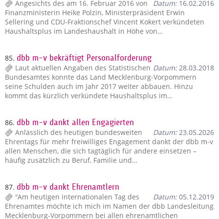
Angesichts des am 16. Februar 2016 von
Datum:
16.02.2016
Finanzministerin Heike Polzin, Ministerpräsident Erwin
Sellering und CDU-Fraktionschef Vincent Kokert verkündeten
Haushaltsplus im Landeshaushalt in Höhe von…
85.
dbb m-v bekräftigt Personalforderung
Laut aktuellen Angaben des Statistischen
Datum:
28.03.2018
Bundesamtes konnte das Land Mecklenburg-Vorpommern
seine Schulden auch im Jahr 2017 weiter abbauen. Hinzu
kommt das kürzlich verkündete Haushaltsplus im…
86.
dbb m-v dankt allen Engagierten
Anlässlich des heutigen bundesweiten
Datum:
23.05.2026
Ehrentags für mehr freiwilliges Engagement dankt der dbb m-v
allen Menschen, die sich tagtäglich für andere einsetzen –
häufig zusätzlich zu Beruf, Familie und…
87.
dbb m-v dankt Ehrenamtlern
"Am heutigen internationalen Tag des
Datum:
05.12.2019
Ehrenamtes möchte ich mich im Namen der dbb Landesleitung
Mecklenburg-Vorpommern bei allen ehrenamtlichen