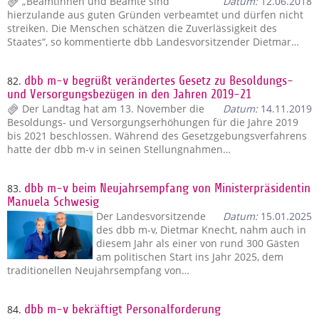
„Beamtinnen und Beamte sind
Datum:
12.06.2018
hierzulande aus guten Gründen verbeamtet und dürfen nicht
streiken. Die Menschen schätzen die Zuverlässigkeit des
Staates“, so kommentierte dbb Landesvorsitzender Dietmar…
82.
dbb m-v begrüßt verändertes Gesetz zu Besoldungs-
und Versorgungsbezügen in den Jahren 2019-21
Der Landtag hat am 13. November die
Datum:
14.11.2019
Besoldungs- und Versorgungserhöhungen für die Jahre 2019
bis 2021 beschlossen. Während des Gesetzgebungsverfahrens
hatte der dbb m-v in seinen Stellungnahmen…
83.
dbb m-v beim Neujahrsempfang von Ministerpräsidentin
Manuela Schwesig
Der Landesvorsitzende
Datum:
15.01.2025
des dbb m-v, Dietmar Knecht, nahm auch in
diesem Jahr als einer von rund 300 Gästen
am politischen Start ins Jahr 2025, dem
traditionellen Neujahrsempfang von…
84.
dbb m-v bekräftigt Personalforderung