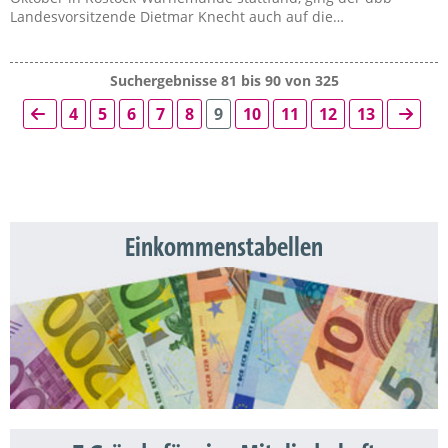
Landesvorsitzende Dietmar Knecht auch auf die…
Suchergebnisse 81 bis 90 von 325
4
5
6
7
8
9
10
11
12
13
Einkommenstabellen