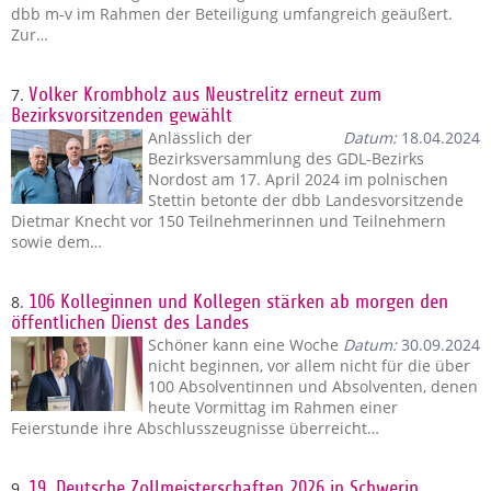
dbb m-v im Rahmen der Beteiligung umfangreich geäußert.
Zur…
7.
Volker Krombholz aus Neustrelitz erneut zum
Bezirksvorsitzenden gewählt
Anlässlich der
Datum:
18.04.2024
Bezirksversammlung des GDL-Bezirks
Nordost am 17. April 2024 im polnischen
Stettin betonte der dbb Landesvorsitzende
Dietmar Knecht vor 150 Teilnehmerinnen und Teilnehmern
sowie dem…
8.
106 Kolleginnen und Kollegen stärken ab morgen den
öffentlichen Dienst des Landes
Schöner kann eine Woche
Datum:
30.09.2024
nicht beginnen, vor allem nicht für die über
100 Absolventinnen und Absolventen, denen
heute Vormittag im Rahmen einer
Feierstunde ihre Abschlusszeugnisse überreicht…
9.
19. Deutsche Zollmeisterschaften 2026 in Schwerin