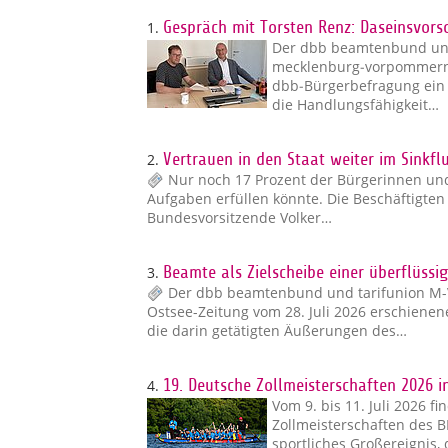
1.
Gespräch mit Torsten Renz: Daseinsvors
Der dbb beamtenbund und
mecklenburg‑vorpommern s
dbb‑Bürgerbefragung ein 
die Handlungsfähigkeit…
2.
Vertrauen in den Staat weiter im Sinkf
Nur noch 17 Prozent der Bürgerinnen und
Aufgaben erfüllen könnte. Die Beschäftigte
Bundesvorsitzende Volker…
3.
Beamte als Zielscheibe einer überflüssi
Der dbb beamtenbund und tarifunion M-
Ostsee-Zeitung vom 28. Juli 2026 erschiene
die darin getätigten Äußerungen des…
4.
19. Deutsche Zollmeisterschaften 2026 i
Vom 9. bis 11. Juli 2026 f
Zollmeisterschaften des B
sportliches Großereignis, 