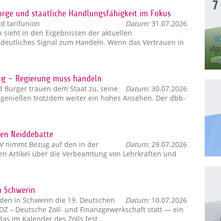
7
orge und staatliche Handlungsfähigkeit im Fokus
 tarifunion
Datum:
31.07.2026
ieht in den Ergebnissen der aktuellen
deutliches Signal zum Handeln. Wenn das Vertrauen in
lug – Regierung muss handeln
 Bürger trauen dem Staat zu, seine
Datum:
30.07.2026
n genießen trotzdem weiter ein hohes Ansehen. Der dbb-
gen Neiddebatte
V nimmt Bezug auf den in der
Datum:
29.07.2026
nen Artikel über die Verbeamtung von Lehrkräften und
n Schwerin
inden in Schwerin die 19. Deutschen
Datum:
10.07.2026
DZ – Deutsche Zoll- und Finanzgewerkschaft statt — ein
das im Kalender des Zolls fest…