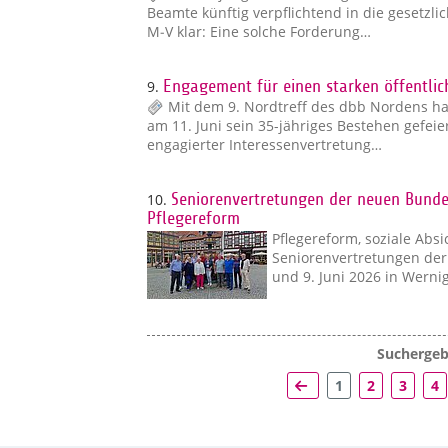
Beamte künftig verpflichtend in die gesetzl
M‑V klar: Eine solche Forderung…
9.
Engagement für einen starken öffentlic
Mit dem 9. Nordtreff des dbb Nordens 
am 11. Juni sein 35-jähriges Bestehen gefeie
engagierter Interessenvertretung…
10.
Seniorenvertretungen der neuen Bund
Pflegereform
Pflegereform, soziale Abs
Seniorenvertretungen der
und 9. Juni 2026 in Wern
Suchergebn
1
2
3
4