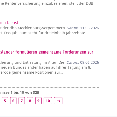
iche Rentenversicherung einzubeziehen, stellt der DBB
hen Dienst
hat der dbb Mecklenburg-Vorpommern
Datum:
11.06.2026
rt. Das Jubiläum steht für dreieinhalb Jahrzehnte
esländer formulieren gemeinsame Forderungen zur
icherung und Entlastung im Alter: Die
Datum:
09.06.2026
 neuen Bundesländer haben auf ihrer Tagung am 8.
igerode gemeinsame Positionen zur…
isse 1 bis 10 von 325
5
6
7
8
9
10