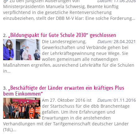
Zu den jüngsten Äußerungen von
Datum:
17.06.2026
Ministerpräsidentin Manuela Schwesig, Beamte künftig
verpflichtend in die gesetzliche Rentenversicherung
einzubeziehen, stellt der DBB M‑V klar: Eine solche Forderung…
2.
„Bildungspakt für Gute Schule 2030“ geschlossen
Die Landesregierung,
Datum:
28.04.2021
Gewerkschaften und Verbände gehen bei
der Lehrkräftegewinnung neue Wege. Sie
wollen gemeinsam alle notwendigen
Maßnahmen ergreifen, ausreichend Lehrkräfte für die Schulen
in…
3.
„Beschäftigte der Länder erwarten ein kräftiges Plus
beim Einkommen“
Am 27. Oktober 2016 ist
Datum:
01.11.2016
der Startschuss für die dbb Branchentage
gefallen. Um ihre Erfahrungen und
Erwartungen in die anstehenden
Verhandlungen mit der Tarifgemeinschaft deutscher Länder
(TdL)…