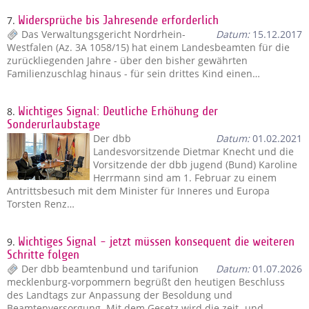
7.
Widersprüche bis Jahresende erforderlich
Das Verwaltungsgericht Nordrhein-
Datum:
15.12.2017
Westfalen (Az. 3A 1058/15) hat einem Landesbeamten für die
zurückliegenden Jahre - über den bisher gewährten
Familienzuschlag hinaus - für sein drittes Kind einen…
8.
Wichtiges Signal: Deutliche Erhöhung der
Sonderurlaubstage
Der dbb
Datum:
01.02.2021
Landesvorsitzende Dietmar Knecht und die
Vorsitzende der dbb jugend (Bund) Karoline
Herrmann sind am 1. Februar zu einem
Antrittsbesuch mit dem Minister für Inneres und Europa
Torsten Renz…
9.
Wichtiges Signal - jetzt müssen konsequent die weiteren
Schritte folgen
Der dbb beamtenbund und tarifunion
Datum:
01.07.2026
mecklenburg-vorpommern begrüßt den heutigen Beschluss
des Landtags zur Anpassung der Besoldung und
Beamtenversorgung. Mit dem Gesetz wird die zeit- und…