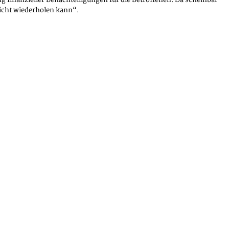
 finanzieller Benachteiligungen für die Betroffenen. Da scheinbar
nicht wiederholen kann“.