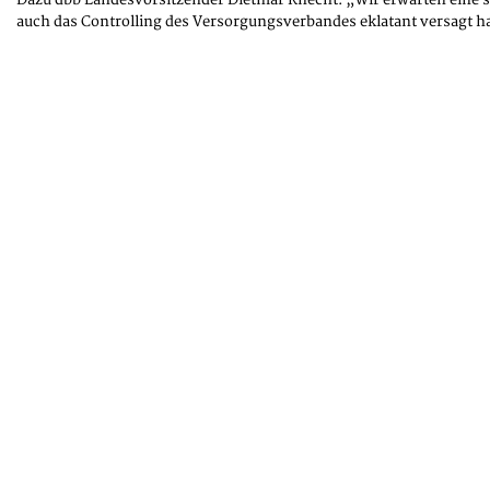
Dazu dbb Landesvorsitzender Dietmar Knecht: „Wir erwarten eine sc
auch das Controlling des Versorgungsverbandes eklatant versagt h