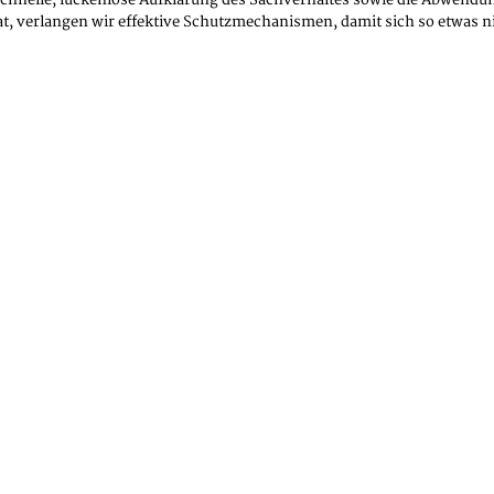
hnelle, lückenlose Aufklärung des Sachverhaltes sowie die Abwendung
at, verlangen wir effektive Schutzmechanismen, damit sich so etwas 