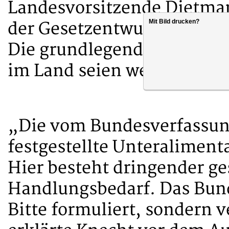
Landesvorsitzende Dietmar
Mit Bild drucken?
der Gesetzentwurf lediglich
Die grundlegenden struktu
im Land seien weiterhin un
„Die vom Bundesverfassun
festgestellte Unteralimenta
Hier besteht dringender ge
Handlungsbedarf. Das Bund
Bitte formuliert, sondern 