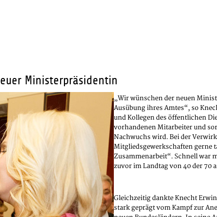
uer Ministerpräsidentin
„Wir wünschen der neuen Minister
Ausübung ihres Amtes“, so Knecht
und Kollegen des öffentlichen Die
vorhandenen Mitarbeiter und sorge
Nachwuchs wird. Bei der Verwirkl
Mitgliedsgewerkschaften gerne tat
Zusammenarbeit“. Schnell war ma
zuvor im Landtag von 40 der 70
Gleichzeitig dankte Knecht Erwin
stark geprägt vom Kampf zur Ane