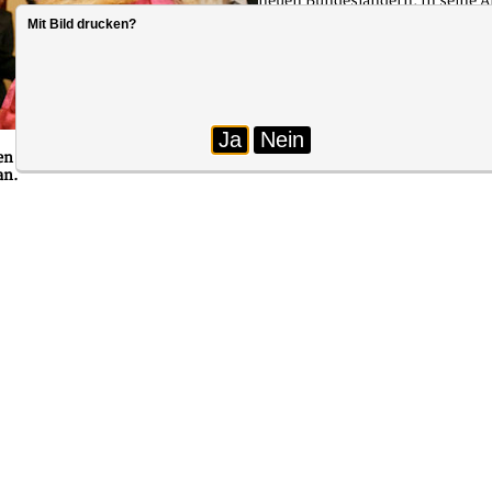
neuen Bundesländern. In seine Am
Verbeamtung von Lehrkräften. „Er
Mit Bild drucken?
Acker. Umstritten sind sicherli
Experimente bei den Besoldungs
wieder im Interesse der Kollegin
aber primär der Wunsch nach sei
Ja
Nein
n Ministerpräsidentin des Landes gratuliert, der dbb Landesvorsitzen
an.