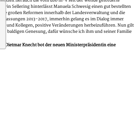
tszeit fiel auch die vom dbb m-v seit der Wende geforderte
win Sellering hinterlässt Manuela Schwesig einen gut bestellten
ch die großen Reformen innerhalb der Landesverwaltung und die
anpassungen 2013-2017, immerhin gelang es im Dialog immer
nen und Kollegen, positive Veränderungen herbeizuführen. Nun gilt
ner baldigen Genesung, dafür wünsche ich ihm und seiner Familie
de Dietmar Knecht bot der neuen Ministerpräsidentin eine