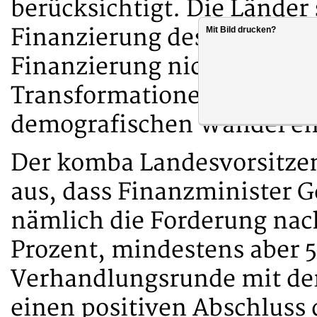
berücksichtigt. Die Länder 
Finanzierung des Normalge
Mit Bild drucken?
Finanzierung nicht abreiß
Transformationen zur Bew
demografischen Wandel en
Der komba Landesvorsitze
aus, dass Finanzminister G
nämlich die Forderung nac
Prozent, mindestens aber 5
Verhandlungsrunde mit der 
einen positiven Abschluss