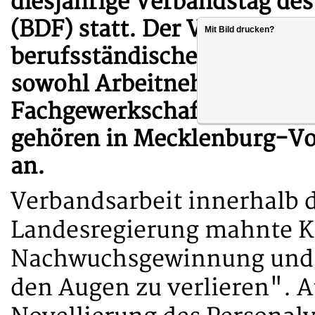
diesjährige Verbandstag de
(BDF) statt. Der Verband ver
Mit Bild drucken?
berufsständische Vertretung
sowohl Arbeitnehmer als a
Fachgewerkschaft im dbb b
gehören in Mecklenburg-Vo
an.
Verbandsarbeit innerhalb 
Landesregierung mahnte Kn
Nachwuchsgewinnung und 
den Augen zu verlieren". 