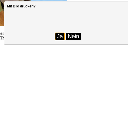
Mit Bild drucken?
Foto: Laurence Chaperon
mmen stattfand, ließen es sich der Ehrenvorsitzende des dbb m-v Her
Ja
Nein
Themen des öffentlichen Dienstes anzusprechen.