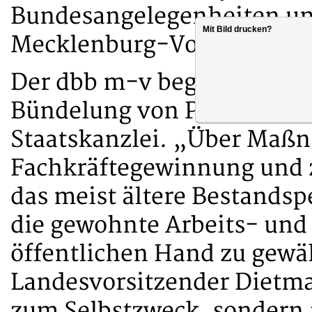
Bundes­angelegen­heiten u
Mit Bild drucken?
Mecklenburg-Vorpommern 
Der dbb m-v begrüßte bei d
Bündelung von Personalm
Staatskanzlei. „Über Maß
Fachkräftegewinnung und z
das meist ältere Bestandsp
die gewohnte Arbeits- und 
öffentlichen Hand zu gewäh
Landesvorsitzender Dietma
zum Selbstzweck, sondern 