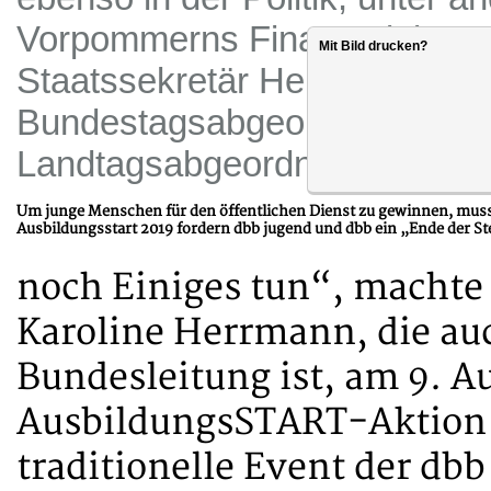
Vorpommerns Finanzminister
Mit Bild drucken?
Staatssekretär Heiko Mieraß
Bundestagsabgeordneten Die
Landtagsabgeordneten Philip
Um junge Menschen für den öffentlichen Dienst zu gewinnen, muss
Ausbildungsstart 2019 fordern dbb jugend und dbb ein „Ende der St
noch Einiges tun“, machte 
Karoline Herrmann, die auc
Bundesleitung ist, am 9. A
AusbildungsSTART-Aktion i
traditionelle Event der db