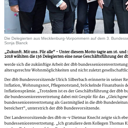
Die Delegierten aus Mecklenburg-Vorpommern auf dem 3. Bundessen
Sonja Blanck
„Zukunft. Mit uns. Für alle“ - Unter diesem Motto tagte am 16. u
2018 wählten die 136 Delegierten eine neue Geschäftsführung der 
werde sich die zukünftige Arbeit der dbb bundesseniorenvertretung
altersgerechte Wohnmöglichkeiten und nicht zuletzt gesellschaftlic
Der dbb Bundesvorsitzende Ulrich Silberbach erinnerte in seiner R
Inflation, Wohnungsnot, Pflegenotstand, bröckelnde Finanzbasis 
Inflationsprämie. „Trotzdem ist es der Geschäftsführung der dbb bu
die bundesseniorenvertretung dabei mit Gespür für das „Gleichgew
bundesseniorenvertretung als Gastmitglied in die dbb Bundesleitung
bereichert“, unterstrich der dbb Bundesvorsitzende.
Der Landesvorsitzende des dbb m-v Dietmar Knecht zeigte sich eben
bundesseniorenvertretung. „Ich gratuliere dem Kollegen Thomas K