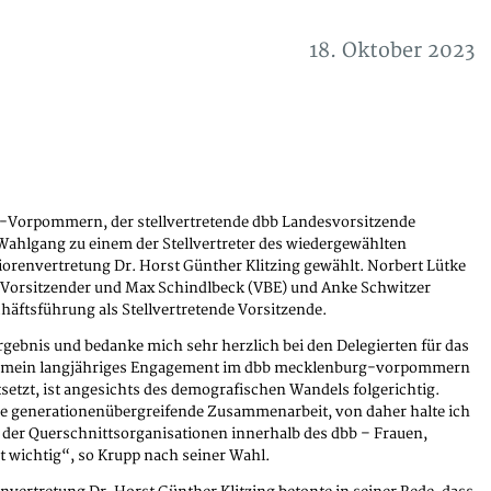
18. Oktober 2023
-Vorpommern, der stellvertretende dbb Landesvorsitzende
ahlgang zu einem der Stellvertreter des wiedergewählten
orenvertretung Dr. Horst Günther Klitzing gewählt. Norbert Lütke
r Vorsitzender und Max Schindlbeck (VBE) und Anke Schwitzer
häftsführung als Stellvertretende Vorsitzende.
ergebnis und bedanke mich sehr herzlich bei den Delegierten für das
ss mein langjähriges Engagement im dbb mecklenburg-vorpommern
tsetzt, ist angesichts des demografischen Wandels folgerichtig.
ie generationenübergreifende Zusammenarbeit, von daher halte ich
er Querschnittsorganisationen innerhalb des dbb – Frauen,
t wichtig“, so Krupp nach seiner Wahl.