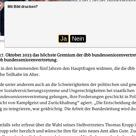
Auch der Chef der Bundessenioren
die Kooperation mit der dbb Bund
Mit Bild drucken?
werden solle: „Nur gemeinsam kö
seine Angehörigen finden!“, so Kl
den vergangenen zehn Jahren zu
tarifunion geworden sei. Entspr
Foto: dbb m-v
Ja
Nein
iorenkongress Von links: Gerd Dümmel, Klaus Peter Glimm, Viktor Ur
nd 17. Oktober 2023 das höchste Gremium der dbb bundesseniorenvertr
dbb bundesseniorenvertretung.
 in den kommenden fünf Jahren den Hauptfragen widmen, die die dbb s
he Teilhabe im Alter.
ede unter anderem auch an die Schwierigkeiten der politischen und ge
der Sozialversicherungssysteme und Ungerechtigkeiten bei staatlich
ndesseniorenvertretung gelungen, ihre Forderungen geschickt in Politi
icht von Kampfgeist und Zurückhaltung“ agiert. „Die Entscheidung d
 zu integrieren, war goldrichtig. Die Arbeit der Bundesleitung wird 
falls sehr erfreut über die Wahl seines Stellvertreters Thomas Krupp
rupp sehr herzlich und wünsche ihm für sein neues Amt alles Gute. 