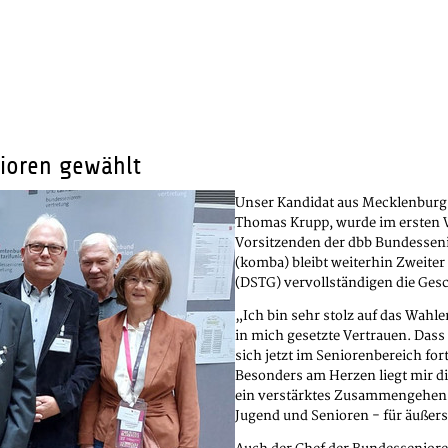
nioren gewählt
Unser Kandidat aus Mecklenburg
Thomas Krupp, wurde im ersten W
Vorsitzenden der dbb Bundesseni
(komba) bleibt weiterhin Zweite
(DSTG) vervollständigen die Gesc
„Ich bin sehr stolz auf das Wahl
in mich gesetzte Vertrauen. Da
sich jetzt im Seniorenbereich for
Besonders am Herzen liegt mir d
ein verstärktes Zusammengehen d
Jugend und Senioren - für äußers