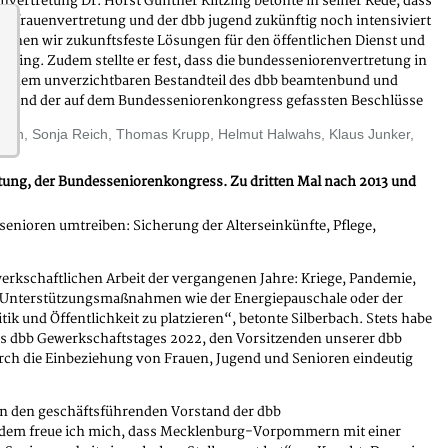
vertretung Dr. Horst Günther Klitzing betonte in seiner Rede, dass
esfrauenvertretung und der dbb jugend zukünftig noch intensiviert
nnen wir zukunftsfeste Lösungen für den öffentlichen Dienst und
itzing. Zudem stellte er fest, dass die bundesseniorenvertretung in
 einem unverzichtbaren Bestandteil des dbb beamtenbund und
echend der auf dem Bundesseniorenkongress gefassten Beschlüsse
ban, Sonja Reich, Thomas Krupp, Helmut Halwahs, Klaus Junker,
etung, der Bundesseniorenkongress. Zu dritten Mal nach 2013 und
enioren umtreiben: Sicherung der Alterseinkünfte, Pflege,
werkschaftlichen Arbeit der vergangenen Jahre: Kriege, Pandemie,
en Unterstützungsmaßnahmen wie der Energiepauschale oder der
k und Öffentlichkeit zu platzieren“, betonte Silberbach. Stets habe
es dbb Gewerkschaftstages 2022, den Vorsitzenden unserer dbb
durch die Einbeziehung von Frauen, Jugend und Senioren eindeutig
 in den geschäftsführenden Vorstand der dbb
Zudem freue ich mich, dass Mecklenburg-Vorpommern mit einer