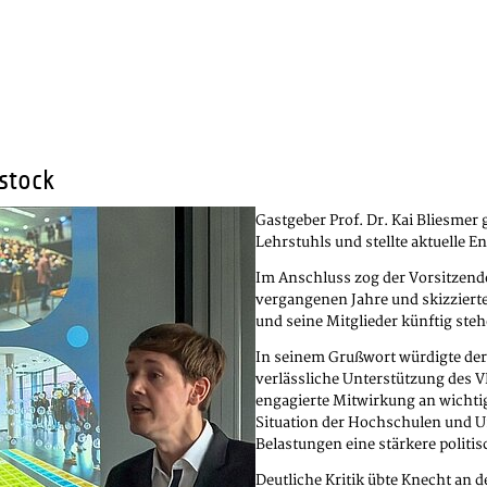
stock
Gastgeber Prof. Dr. Kai Bliesmer 
Lehrstuhls und stellte aktuelle 
Im Anschluss zog der Vorsitzend
vergangenen Jahre und skizziert
und seine Mitglieder künftig ste
In seinem Grußwort würdigte der
verlässliche Unterstützung des
engagierte Mitwirkung an wichtig
Situation der Hochschulen und U
Belastungen eine stärkere politi
Deutliche Kritik übte Knecht an 