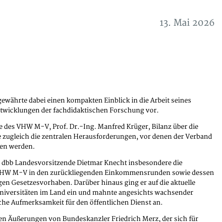
13. Mai 2026
gewährte dabei einen kompakten Einblick in die Arbeit seines
Entwicklungen der fachdidaktischen Forschung vor.
e des VHW M-V, Prof. Dr.-Ing. Manfred Krüger, Bilanz über die
e zugleich die zentralen Herausforderungen, vor denen der Verband
hen werden.
 dbb Landesvorsitzende Dietmar Knecht insbesondere die
 VHW M-V in den zurückliegenden Einkommensrunden sowie dessen
en Gesetzesvorhaben. Darüber hinaus ging er auf die aktuelle
niversitäten im Land ein und mahnte angesichts wachsender
sche Aufmerksamkeit für den öffentlichen Dienst an.
den Äußerungen von Bundeskanzler Friedrich Merz, der sich für