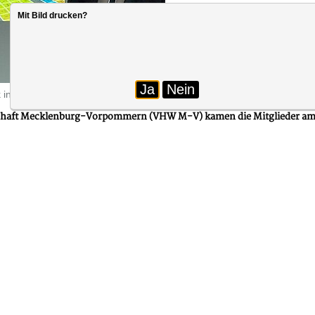
Einheitsgewerkschaften ausgespr
Mit Bild drucken?
fragte Knecht kritisch. Gerade i
und Solidarität wichtiger denn je.
Ja
Nein
in die Arbeit seines Lehrstuhls und stellte aktuelle Entwicklungen der 
haft Mecklenburg-Vorpommern (VHW M-V) kamen die Mitglieder am 12