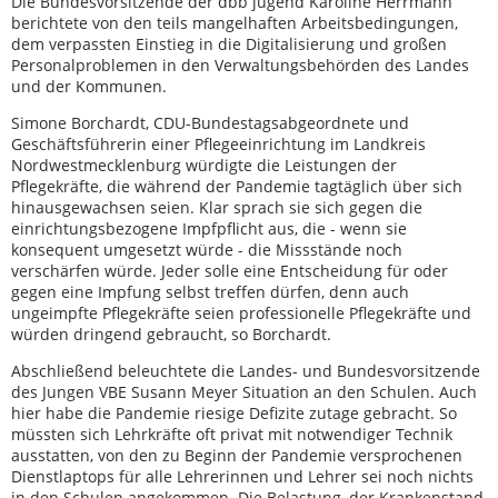
Die Bundesvorsitzende der dbb jugend Karoline Herrmann
berichtete von den teils mangelhaften Arbeitsbedingungen,
dem verpassten Einstieg in die Digitalisierung und großen
Personalproblemen in den Verwaltungsbehörden des Landes
und der Kommunen.
Simone Borchardt, CDU-Bundestagsabgeordnete und
Geschäftsführerin einer Pflegeeinrichtung im Landkreis
Nordwestmecklenburg würdigte die Leistungen der
Pflegekräfte, die während der Pandemie tagtäglich über sich
hinausgewachsen seien. Klar sprach sie sich gegen die
einrichtungsbezogene Impfpflicht aus, die - wenn sie
konsequent umgesetzt würde - die Missstände noch
verschärfen würde. Jeder solle eine Entscheidung für oder
gegen eine Impfung selbst treffen dürfen, denn auch
ungeimpfte Pflegekräfte seien professionelle Pflegekräfte und
würden dringend gebraucht, so Borchardt.
Abschließend beleuchtete die Landes- und Bundesvorsitzende
des Jungen VBE Susann Meyer Situation an den Schulen. Auch
hier habe die Pandemie riesige Defizite zutage gebracht. So
müssten sich Lehrkräfte oft privat mit notwendiger Technik
ausstatten, von den zu Beginn der Pandemie versprochenen
Dienstlaptops für alle Lehrerinnen und Lehrer sei noch nichts
in den Schulen angekommen. Die Belastung, der Krankenstand,