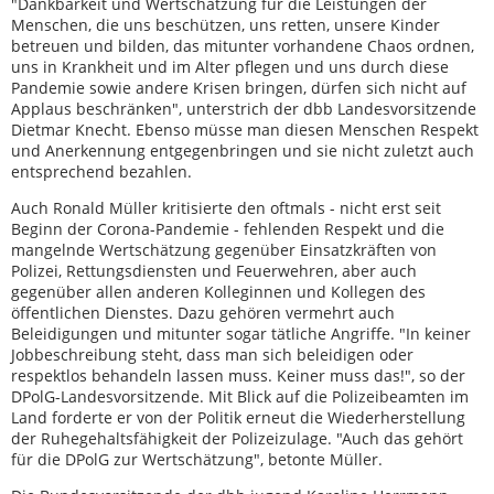
"Dankbarkeit und Wertschätzung für die Leistungen der
Menschen, die uns beschützen, uns retten, unsere Kinder
betreuen und bilden, das mitunter vorhandene Chaos ordnen,
uns in Krankheit und im Alter pflegen und uns durch diese
Pandemie sowie andere Krisen bringen, dürfen sich nicht auf
Applaus beschränken", unterstrich der dbb Landesvorsitzende
Dietmar Knecht. Ebenso müsse man diesen Menschen Respekt
und Anerkennung entgegenbringen und sie nicht zuletzt auch
entsprechend bezahlen.
Auch Ronald Müller kritisierte den oftmals - nicht erst seit
Beginn der Corona-Pandemie - fehlenden Respekt und die
mangelnde Wertschätzung gegenüber Einsatzkräften von
Polizei, Rettungsdiensten und Feuerwehren, aber auch
gegenüber allen anderen Kolleginnen und Kollegen des
öffentlichen Dienstes. Dazu gehören vermehrt auch
Beleidigungen und mitunter sogar tätliche Angriffe. "In keiner
Jobbeschreibung steht, dass man sich beleidigen oder
respektlos behandeln lassen muss. Keiner muss das!", so der
DPolG-Landesvorsitzende. Mit Blick auf die Polizeibeamten im
Land forderte er von der Politik erneut die Wiederherstellung
der Ruhegehaltsfähigkeit der Polizeizulage. "Auch das gehört
für die DPolG zur Wertschätzung", betonte Müller.