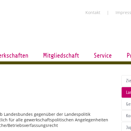
Kontakt
Impres
rkschaften
Mitgliedschaft
Service
P
Zi
La
Ge
bb Landesbundes gegenüber der Landespolitik
Ko
lich für alle gewerkschaftspolitischen Angelegenheiten
eiche/Betriebsverfassungsrecht
Ju