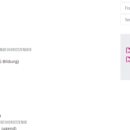
Fr
Se
ANDESVORSITZENDER
G Bildung)
n
NDESVORSITZENDE
b jugend)