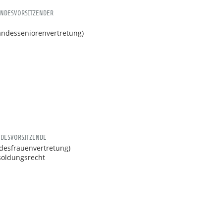
ANDESVORSITZENDER
Landesseniorenvertretung)
NDESVORSITZENDE
ndesfrauenvertretung)
soldungsrecht