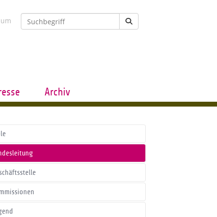
sum
resse
Archiv
ele
ndesleitung
schäftsstelle
mmissionen
gend