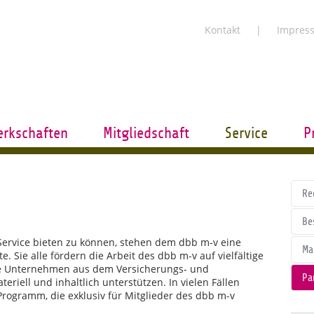
Kontakt
Impres
rkschaften
Mitgliedschaft
Service
P
Re
Be
ervice bieten zu können, stehen dem dbb m-v eine
Ma
. Sie alle fördern die Arbeit des dbb m-v auf vielfältige
re Unternehmen aus dem Versicherungs- und
Pa
teriell und inhaltlich unterstützen. In vielen Fällen
rogramm, die exklusiv für Mitglieder des dbb m-v