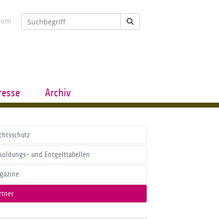
sum
resse
Archiv
chtsschutz
soldungs- und Entgelttabellen
gazine
rtner