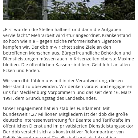
„Erst wurden die Stellen halbiert und dann die Aufgaben
vervielfacht.“ Mehrarbeit wird stur angeordnet, Krankenstand
so hoch wie nie – gegen solche reformerischen Eigentore
kämpfen wir. Der dbb m-v richtet seine Ziele an den
betroffenen Menschen aus. Bürgerfreundliche Behörden und
Dienstleistungen müssen auch in Krisenzeiten oberste Maxime
bleiben. Die öffentlichen Kassen sind leer, Geld fehlt an allen
Ecken und Enden.
Wir vom dbb fühlen uns mit in der Verantwortung, diesen
Missstand zu überwinden. Wir denken voraus und engagieren
uns für Mecklenburg-Vorpommern und das seit dem 16. März
1991, dem Gründungstag des Landesbundes.
Unser Engagement hat ein stabiles Fundament: Mit
bundesweit 1,27 Millionen Mitgliedern ist der dbb die große
deutsche Interessenvertretung für Beamte und Tarifkräfte im
öffentlichen Dienst und im privatisierten Dienstleistungssektor.
Der dbb versteht sich als konstruktiver Reformpartner von
Politik, Verwaltung und Gesellschaft und als tatkräftige