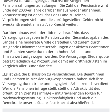
Dieser ist darauf angelegt, zunächst die steigenden
Pensionszahlungen aufzufangen. Die Zahl der Pensionäre wird
Ende der 2030-er Jahre darüber hinaus wieder abnehmen.
Voraussetzung ist dabei, dass das Land zu seinen
Verpflichtungen steht und die zurückgestellten Gelder nicht
zweckentfremdet einsetzt“, so Knecht weiter.
Darüber hinaus weist der dbb m-v darauf hin, dass
Versorgungsausgaben in Relation zu den Gesamtausgaben des
Landes eine moderate Größe darstellen und zudem durch
steigende Einkommensteuerzahlungen der aktiven Beamtinnen
und Beamten sowie durch deren hohen Arbeits- und
Einsatzwert aufgewogen werden. Die Versorgungs-Steuerquote
beträgt lediglich 4,2 Prozent und damit am drittniedrigsten im
Vergleich aller Bundesländer!
„Es ist Zeit, die Diskussion zu versachlichen. Die Beamtinnen
und Beamten in Mecklenburg-Vorpommern haben sich ihre
Versorgung durch treue und engagierte Arbeit redlich verdient.
Wer die Pensionen infrage stellt, stellt die Attraktivität des
öffentlichen Dienstes infrage – mit gravierenden Folgen für
Nachwuchsgewinnung, Funktionsfähigkeit und auch die
Demokratie unseres Staates“, so Knecht abschließend.