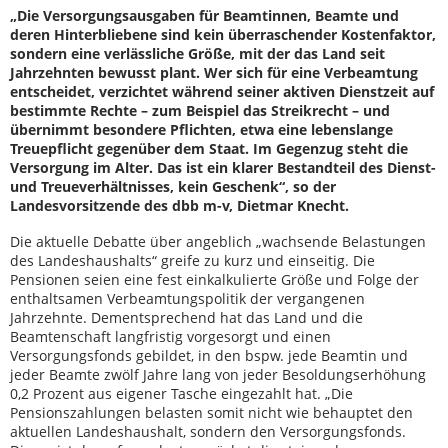
„Die Versorgungsausgaben für Beamtinnen, Beamte und
deren Hinterbliebene sind kein überraschender Kostenfaktor,
sondern eine verlässliche Größe, mit der das Land seit
Jahrzehnten bewusst plant. Wer sich für eine Verbeamtung
entscheidet, verzichtet während seiner aktiven Dienstzeit auf
bestimmte Rechte – zum Beispiel das Streikrecht – und
übernimmt besondere Pflichten, etwa eine lebenslange
Treuepflicht gegenüber dem Staat. Im Gegenzug steht die
Versorgung im Alter. Das ist ein klarer Bestandteil des Dienst-
und Treueverhältnisses, kein Geschenk“, so der
Landesvorsitzende des dbb m-v, Dietmar Knecht.
Die aktuelle Debatte über angeblich „wachsende Belastungen
des Landeshaushalts“ greife zu kurz und einseitig. Die
Pensionen seien eine fest einkalkulierte Größe und Folge der
enthaltsamen Verbeamtungspolitik der vergangenen
Jahrzehnte. Dementsprechend hat das Land und die
Beamtenschaft langfristig vorgesorgt und einen
Versorgungsfonds gebildet, in den bspw. jede Beamtin und
jeder Beamte zwölf Jahre lang von jeder Besoldungserhöhung
0,2 Prozent aus eigener Tasche eingezahlt hat. „Die
Pensionszahlungen belasten somit nicht wie behauptet den
aktuellen Landeshaushalt, sondern den Versorgungsfonds.