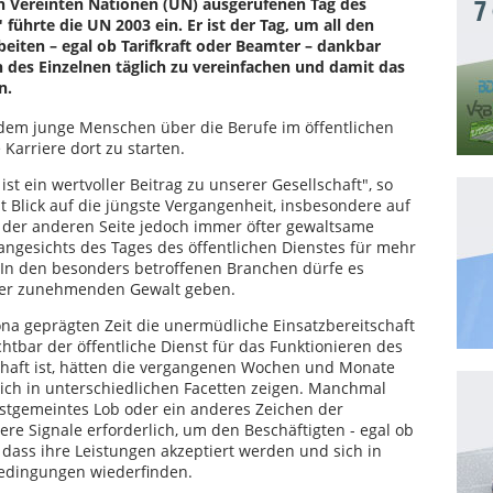
n Vereinten Nationen (UN) ausgerufenen Tag des
7
führte die UN 2003 ein. Er ist der Tag, um all den
rbeiten – egal ob Tarifkraft oder Beamter – dankbar
n des Einzelnen täglich zu vereinfachen und damit das
n.
erdem junge Menschen über die Berufe im öffentlichen
Karriere dort zu starten.
, ist ein wertvoller Beitrag zu unserer Gesellschaft", so
 Blick auf die jüngste Vergangenheit, insbesondere auf
f der anderen Seite jedoch immer öfter gewaltsame
angesichts des Tages des öffentlichen Dienstes für mehr
 In den besonders betroffenen Branchen dürfe es
ser zunehmenden Gewalt geben.
ona geprägten Zeit die unermüdliche Einsatzbereitschaft
htbar der öffentliche Dienst für das Funktionieren des
haft ist, hätten die vergangenen Wochen und Monate
ich in unterschiedlichen Facetten zeigen. Manchmal
nstgemeintes Lob oder ein anderes Zeichen der
re Signale erforderlich, um den Beschäftigten - egal ob
, dass ihre Leistungen akzeptiert werden und sich in
edingungen wiederfinden.