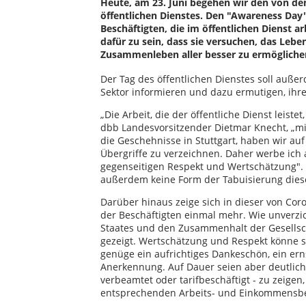
Heute, am 23. Juni begehen wir den von de
öffentlichen Dienstes. Den "Awareness Day" 
Beschäftigten, die im öffentlichen Dienst a
dafür zu sein, dass sie versuchen, das Lebe
Zusammenleben aller besser zu ermögliche
Der Tag des öffentlichen Dienstes soll auß
Sektor informieren und dazu ermutigen, ihre 
„Die Arbeit, die der öffentliche Dienst leistet
dbb Landesvorsitzender Dietmar Knecht, „mit
die Geschehnisse in Stuttgart, haben wir au
Übergriffe zu verzeichnen. Daher werbe ich 
gegenseitigen Respekt und Wertschätzung".
außerdem keine Form der Tabuisierung die
Darüber hinaus zeige sich in dieser von Cor
der Beschäftigten einmal mehr. Wie unverzic
Staates und den Zusammenhalt der Gesellsc
gezeigt. Wertschätzung und Respekt könne s
genüge ein aufrichtiges Dankeschön, ein er
Anerkennung. Auf Dauer seien aber deutliche
verbeamtet oder tarifbeschäftigt - zu zeigen
entsprechenden Arbeits- und Einkommensb