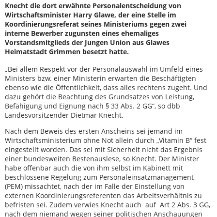
Knecht die dort erwähnte Personalentscheidung von
Wirtschaftsminister Harry Glawe, der eine Stelle im
Koordinierungsreferat seines Ministeriums gegen zwei
interne Bewerber zugunsten eines ehemaliges
Vorstandsmitglieds der Jungen Union aus Glawes
Heimatstadt Grimmen besetzt hatte.
„Bei allem Respekt vor der Personalauswahl im Umfeld eines
Ministers bzw. einer Ministerin erwarten die Beschäftigten
ebenso wie die Öffentlichkeit, dass alles rechtens zugeht. Und
dazu gehört die Beachtung des Grundsatzes von Leistung,
Befähigung und Eignung nach § 33 Abs. 2 GG“, so dbb
Landesvorsitzender Dietmar Knecht.
Nach dem Beweis des ersten Anscheins sei jemand im
Wirtschaftsministerium ohne Not allein durch „Vitamin B“ fest
eingestellt worden. Das sei mit Sicherheit nicht das Ergebnis
einer bundesweiten Bestenauslese, so Knecht. Der Minister
habe offenbar auch die von ihm selbst im Kabinett mit
beschlossene Regelung zum Personaleinsatzmanagement
(PEM) missachtet, nach der im Falle der Einstellung von
externen Koordinierungsreferenten das Arbeitsverhältnis zu
befristen sei. Zudem verwies Knecht auch auf Art 2 Abs. 3 GG,
nach dem niemand wegen seiner politischen Anschauungen