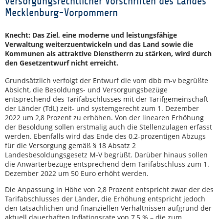
versorgungsrechtlicher Vorschriften des Landes
Mecklenburg-Vorpommern
Knecht: Das Ziel, eine moderne und leistungsfähige
Verwaltung weiterzuentwickeln und das Land sowie die
Kommunen als attraktive Dienstherrn zu stärken, wird durch
den Gesetzentwurf nicht erreicht.
Grundsätzlich verfolgt der Entwurf die vom dbb m-v begrüßte
Absicht, die Besoldungs- und Versorgungsbezüge
entsprechend des Tarifabschlusses mit der Tarifgemeinschaft
der Länder (TdL) zeit- und systemgerecht zum 1. Dezember
2022 um 2,8 Prozent zu erhöhen. Von der linearen Erhöhung
der Besoldung sollen erstmalig auch die Stellenzulagen erfasst
werden. Ebenfalls wird das Ende des 0,2-prozentigen Abzugs
für die Versorgung gemäß § 18 Absatz 2
Landesbesoldungsgesetz M-V begrüßt. Darüber hinaus sollen
die Anwärterbezüge entsprechend dem Tarifabschluss zum 1.
Dezember 2022 um 50 Euro erhöht werden.
Die Anpassung in Höhe von 2,8 Prozent entspricht zwar der des
Tarifabschlusses der Länder, die Erhöhung entspricht jedoch
den tatsächlichen und finanziellen Verhältnissen aufgrund der
aktuell dauerhaften Inflationsrate von 7,5 % – die zum