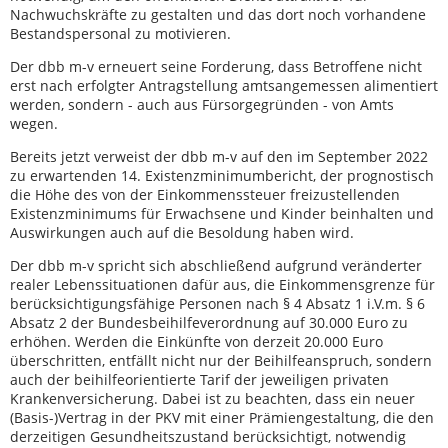
Nachwuchskräfte zu gestalten und das dort noch vorhandene
Bestandspersonal zu motivieren.
Der dbb m-v erneuert seine Forderung, dass Betroffene nicht
erst nach erfolgter Antragstellung amtsangemessen alimentiert
werden, sondern - auch aus Fürsorgegründen - von Amts
wegen.
Bereits jetzt verweist der dbb m-v auf den im September 2022
zu erwartenden 14. Existenzminimumbericht, der prognostisch
die Höhe des von der Einkommenssteuer freizustellenden
Existenzminimums für Erwachsene und Kinder beinhalten und
Auswirkungen auch auf die Besoldung haben wird.
Der dbb m-v spricht sich abschließend aufgrund veränderter
realer Lebenssituationen dafür aus, die Einkommensgrenze für
berücksichtigungsfähige Personen nach § 4 Absatz 1 i.V.m. § 6
Absatz 2 der Bundesbeihilfeverordnung auf 30.000 Euro zu
erhöhen. Werden die Einkünfte von derzeit 20.000 Euro
überschritten, entfällt nicht nur der Beihilfeanspruch, sondern
auch der beihilfeorientierte Tarif der jeweiligen privaten
Krankenversicherung. Dabei ist zu beachten, dass ein neuer
(Basis-)Vertrag in der PKV mit einer Prämiengestaltung, die den
derzeitigen Gesundheitszustand berücksichtigt, notwendig