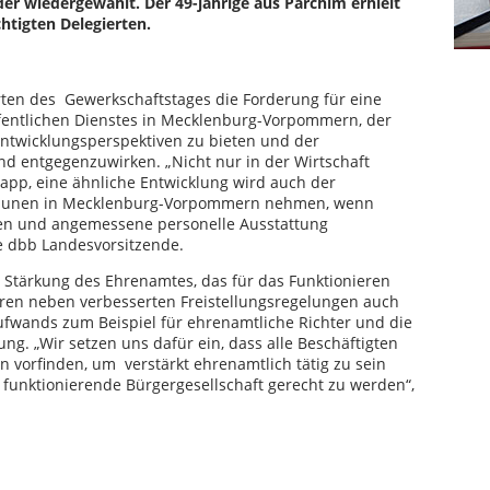
er wiedergewählt. Der 49-jährige aus Parchim erhielt
tigten Delegierten.
erten des Gewerkschaftstages die Forderung für eine
öffentlichen Dienstes in Mecklenburg-Vorpommern, der
 Entwicklungsperspektiven zu bieten und der
 entgegenzuwirken. „Nicht nur in der Wirtschaft
pp, eine ähnliche Entwicklung wird auch der
ommunen in Mecklenburg-Vorpommern nehmen, wenn
en und angemessene personelle Ausstattung
e dbb Landesvorsitzende.
 Stärkung des Ehrenamtes, das für das Funktionieren
ören neben verbesserten Freistellungsregelungen auch
fwands zum Beispiel für ehrenamtliche Richter und die
ung. „Wir setzen uns dafür ein, dass alle Beschäftigten
orfinden, um verstärkt ehrenamtlich tätig zu sein
e funktionierende Bürgergesellschaft gerecht zu werden“,