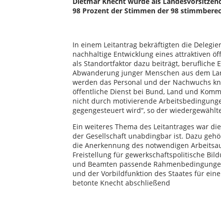
Dietmar Knecht wurde als Landesvorsitzend
98 Prozent der Stimmen der 98 stimmberech
In einem Leitantrag bekräftigten die Delegi
nachhaltige Entwicklung eines attraktiven 
als Standortfaktor dazu beiträgt, berufliche
Abwanderung junger Menschen aus dem Land
werden das Personal und der Nachwuchs kna
öffentliche Dienst bei Bund, Land und K
nicht durch motivierende Arbeitsbedingung
gegengesteuert wird“, so der wiedergewählt
Ein weiteres Thema des Leitantrages war die
der Gesellschaft unabdingbar ist. Dazu geh
die Anerkennung des notwendigen Arbeitsau
Freistellung für gewerkschaftspolitische Bild
und Beamten passende Rahmenbedingungen v
und der Vorbildfunktion des Staates für ein
betonte Knecht abschließend