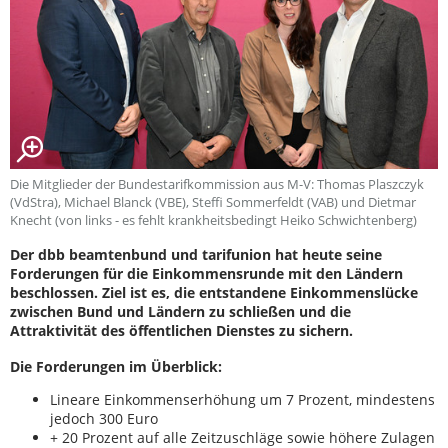
Die Mitglieder der Bundestarifkommission aus M-V: Thomas Plaszczyk
(VdStra), Michael Blanck (VBE), Steffi Sommerfeldt (VAB) und Dietmar
Knecht (von links - es fehlt krankheitsbedingt Heiko Schwichtenberg)
Der dbb beamtenbund und tarifunion hat heute seine
Forderungen für die Einkommensrunde mit den Ländern
beschlossen. Ziel ist es, die entstandene Einkommenslücke
zwischen Bund und Ländern zu schließen und die
Attraktivität des öffentlichen Dienstes zu sichern.
Die Forderungen im Überblick:
Lineare Einkommenserhöhung um 7 Prozent, mindestens
jedoch 300 Euro
+ 20 Prozent auf alle Zeitzuschläge sowie höhere Zulagen