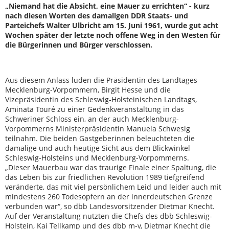
„Niemand hat die Absicht, eine Mauer zu errichten“ - kurz
nach diesen Worten des damaligen DDR Staats- und
Parteichefs Walter Ulbricht am 15. Juni 1961, wurde gut acht
Wochen später der letzte noch offene Weg in den Westen für
die Bürgerinnen und Bürger verschlossen.
Aus diesem Anlass luden die Präsidentin des Landtages
Mecklenburg-Vorpommern, Birgit Hesse und die
Vizepräsidentin des Schleswig-Holsteinischen Landtags,
Aminata Touré zu einer Gedenkveranstaltung in das
Schweriner Schloss ein, an der auch Mecklenburg-
Vorpommerns Ministerpräsidentin Manuela Schwesig
teilnahm. Die beiden Gastgeberinnen beleuchteten die
damalige und auch heutige Sicht aus dem Blickwinkel
Schleswig-Holsteins und Mecklenburg-Vorpommerns.
„Dieser Mauerbau war das traurige Finale einer Spaltung, die
das Leben bis zur friedlichen Revolution 1989 tiefgreifend
veränderte, das mit viel persönlichem Leid und leider auch mit
mindestens 260 Todesopfern an der innerdeutschen Grenze
verbunden war“, so dbb Landesvorsitzender Dietmar Knecht.
Auf der Veranstaltung nutzten die Chefs des dbb Schleswig-
Holstein, Kai Tellkamp und des dbb m-v, Dietmar Knecht die