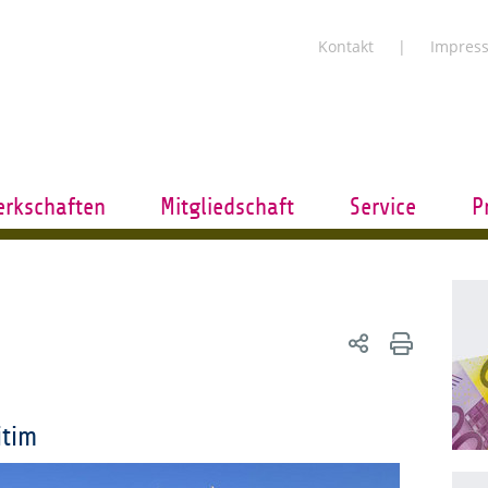
Kontakt
Impres
rkschaften
Mitgliedschaft
Service
P
itim