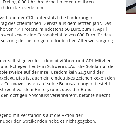
 Freitag 0:00 Uhr ihre Arbeit nieder, um ihren
chdruck zu verleihen.
erband der GDL unterstützt die Forderungen
ag des öffentlichen Diensts aus dem letzten Jahr. Das
he von 1,4 Prozent, mindestens 50 Euro, zum 1. April
 Prozent sowie eine Coronabeihilfe von 600 Euro für das
tsetzung der bisherigen betrieblichen Altersversorgung.
der selbst gelernter Lokomotivführer und GDL Mitglied
 und Kollegen heute in Schwerin. „Auf die Solidarität der
eispielsweise auf der Insel Usedom kein Zug und der
gelegt. Dies ist auch ein eindeutiges Zeichen gegen den
tz Coronaverlusten auf seine Bonuszahlungen besteht.
rst recht vor dem Hintergrund, dass der Bund
 den dortigen Abschluss vereinbaren“, betonte Knecht.
end mit Verständnis auf die Aktion der
enüber den Streikenden habe es nicht gegeben.