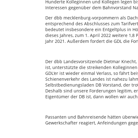
Hunderte Kolleginnen und Kollegen legen bis
Interessen gegenüber dem Bahnvorstand Na
Der dbb mecklenburg-vorpommern als Dachv
entsprechend des Abschlusses zum Tarifvertr
bedeutet insbesondere ein Entgeltplus in Hö
dieses Jahres, zum 1. April 2022 weitere 1,8
Jahr 2021. Außerdem fordert die GDL die For
Der dbb Landesvorsitzende Dietmar Knecht, 
ist, unterstützte die streikenden Kolleginnen
GDL‘er ist wieder einmal Verlass, so fährt b
Schienenverkehr des Landes ist nahezu lahm
Selbstbedienungsladen DB Vorstand, der tro
Deshalb sind unsere Forderungen legitim, e
Eigentümer der DB ist, dann wollen wir auch
Passanten und Bahnreisende hätten überwieg
Gewerkschafter reagiert, Anfeindungen geg