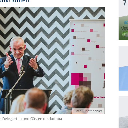
unktioniert
7
Foto: Tinett Kähler
en Delegierten und Gästen des komba