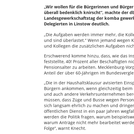
„Wir wollen für die Bürgerinnen und Bürger 
überall bedenklich knirscht“, machte der 
Landesgewerkschaftstag der komba gewerk
Delegierten in Linstow deutlich.
„Die Aufgaben werden immer mehr, die Kol
und sind überlastet.“ Wenn jemand wegen Kr
und Kollegen die zusätzlichen Aufgaben nic
Erschwerend komme hinzu, dass, wie das Ins
feststellte, 40! Prozent aller Beschäftigten 
Pensionsalter zu arbeiten. Mecklenburg-Vor
Anteil der über 60-Jährigen im Bundesvergle
„Die in der Haushaltsklausur avisierten Ei
Bürgern ankommen, wenn gleichzeitig beim 
und auch andere Verkehrsunternehmen bere
müssen, dass Züge und Busse wegen Personalm
sich langsam ehrlich zu machen und dringen
öffentlichen Dienst in ein paar Jahren wegf
werden die Politik fragen, warum beispielswe
warum Anträge nicht mehr bearbeitet werde
Folge“, warnt Knecht.