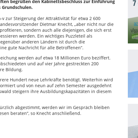
ften begrüßen den Kabinettsbeschluss zur Einführung
7
 Grundschulen.
v zur Steigerung der Attraktivität für etwa 2 600
Landesvorsitzender Dietmar Knecht, „aber nicht nur die
rofitieren, sondern auch alle diejenigen, die sich erst
essieren werden. Ein wichtiges Puzzleteil als
gegenüber anderen Ländern ist durch die
ne gute Nachricht für alle Betroffenen“.
ichung werden auf etwa 18 Millionen Euro beziffert.
abschiedeten und auf vier Jahre gestreckten 200
re Bildung.
rere Hundert neue Lehrkräfte benötigt. Weiterhin wird
eformiert und von neun auf zehn Semester ausgedehnt
swald steigern ihre Ausbildungskapazitäten in diesem
kürzlich abgestimmt, werden wir im Gespräch bleiben
esen beraten“, so Knecht anschließend.