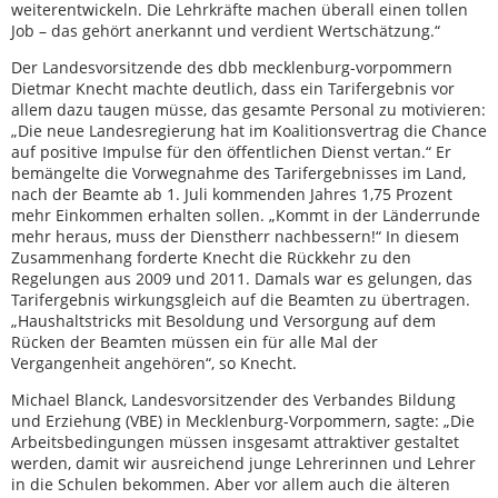
weiterentwickeln. Die Lehrkräfte machen überall einen tollen
Job – das gehört anerkannt und verdient Wertschätzung.“
Der Landesvorsitzende des dbb mecklenburg-vorpommern
Dietmar Knecht machte deutlich, dass ein Tarifergebnis vor
allem dazu taugen müsse, das gesamte Personal zu motivieren:
„Die neue Landesregierung hat im Koalitionsvertrag die Chance
auf positive Impulse für den öffentlichen Dienst vertan.“ Er
bemängelte die Vorwegnahme des Tarifergebnisses im Land,
nach der Beamte ab 1. Juli kommenden Jahres 1,75 Prozent
mehr Einkommen erhalten sollen. „Kommt in der Länderrunde
mehr heraus, muss der Dienstherr nachbessern!“ In diesem
Zusammenhang forderte Knecht die Rückkehr zu den
Regelungen aus 2009 und 2011. Damals war es gelungen, das
Tarifergebnis wirkungsgleich auf die Beamten zu übertragen.
„Haushaltstricks mit Besoldung und Versorgung auf dem
Rücken der Beamten müssen ein für alle Mal der
Vergangenheit angehören“, so Knecht.
Michael Blanck, Landesvorsitzender des Verbandes Bildung
und Erziehung (VBE) in Mecklenburg-Vorpommern, sagte: „Die
Arbeitsbedingungen müssen insgesamt attraktiver gestaltet
werden, damit wir ausreichend junge Lehrerinnen und Lehrer
in die Schulen bekommen. Aber vor allem auch die älteren