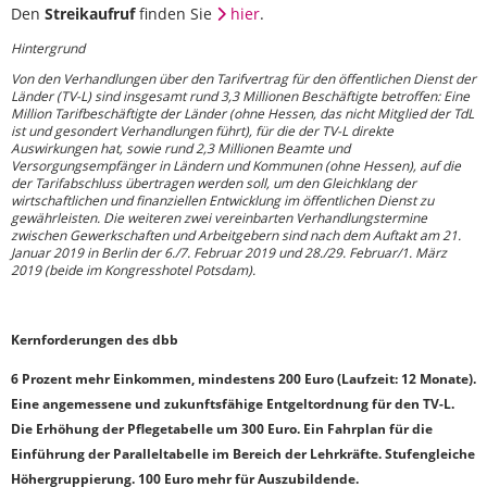
Den
Streikaufruf
finden Sie
hier
.
Hintergrund
Von den Verhandlungen über den Tarifvertrag für den öffentlichen Dienst der
Länder (TV-L) sind insgesamt rund 3,3 Millionen Beschäftigte betroffen: Eine
Million Tarifbeschäftigte der Länder (ohne Hessen, das nicht Mitglied der TdL
ist und gesondert Verhandlungen führt), für die der TV-L direkte
Auswirkungen hat, sowie rund 2,3 Millionen Beamte und
Versorgungsempfänger in Ländern und Kommunen (ohne Hessen), auf die
der Tarifabschluss übertragen werden soll, um den Gleichklang der
wirtschaftlichen und finanziellen Entwicklung im öffentlichen Dienst zu
gewährleisten. Die weiteren zwei vereinbarten Verhandlungstermine
zwischen Gewerkschaften und Arbeitgebern sind nach dem Auftakt am 21.
Januar 2019 in Berlin der 6./7. Februar 2019 und 28./29. Februar/1. März
2019 (beide im Kongresshotel Potsdam).
Kernforderungen des dbb
6 Prozent mehr Einkommen, mindestens 200 Euro (Laufzeit: 12 Monate).
Eine angemessene und zukunftsfähige Entgeltordnung für den TV-L.
Die Erhöhung der Pflegetabelle um 300 Euro. Ein Fahrplan für die
Einführung der Paralleltabelle im Bereich der Lehrkräfte. Stufengleiche
Höhergruppierung. 100 Euro mehr für Auszubildende.