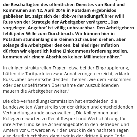
die Beschäftigten des öffentlichen Dienstes von Bund und
Kommunen am 12. April 2016 in Potsdam ergebnislos
geblieben ist, zeigt sich der dbb-Verhandlungsführer Willi
Russ von der Strategie der Arbeitgeber verärgert: „Das
vorgelegte ‚Angebot‘ ist völlig unbrauchbar. Den Arbeitgebern
fehlt jeder Wille zum Durchbruch. Wir können hier in
Potsdam stundenlang die kleinen Schrauben drehen, aber
solange die Arbeitgeber denken, bei niedriger Inflation
dürften wir eigentlich keine Einkommensforderung stellen,
kommen wir einem Abschluss keinen Millimeter näher.“
In einigen strukturellen Fragen, etwa bei der Eingruppierung,
hätten die Tarifparteien zwar Annäherungen erreicht, erklärte
Russ, „aber bei entscheidenden Themen, wie dem Einkommen
oder der unbefristeten Übernahme der Auszubildenden
mauern die Arbeitgeber weiter.“
Die dbb-Verhandlungskommission hat entschieden, die
bundesweiten Warnstreiks vor der dritten und entscheidenden
Verhandlungsrunde auszuweiten. „Die Kolleginnen und
Kollegen erwarten zu Recht Respekt und Wertschätzung für
ihre Arbeit und keine ‚Scheinangebote‘. In den Betrieben und
Ämtern vor Ort werden wir den Druck in den nächsten Tagen
also deutlich erhöhen, damit wir in der dritten Runde Ende