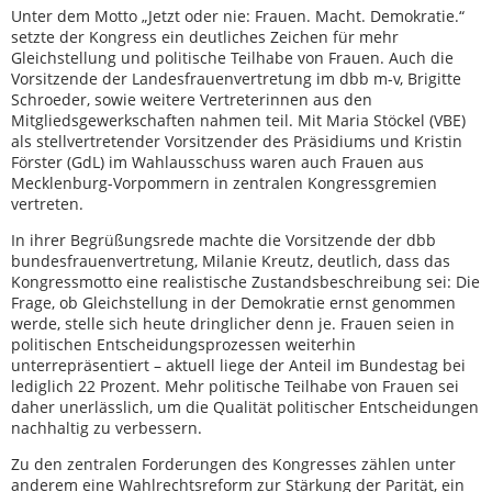
Unter dem Motto „Jetzt oder nie: Frauen. Macht. Demokratie.“
setzte der Kongress ein deutliches Zeichen für mehr
Gleichstellung und politische Teilhabe von Frauen. Auch die
Vorsitzende der Landesfrauenvertretung im dbb m-v, Brigitte
Schroeder, sowie weitere Vertreterinnen aus den
Mitgliedsgewerkschaften nahmen teil. Mit Maria Stöckel (VBE)
als stellvertretender Vorsitzender des Präsidiums und Kristin
Förster (GdL) im Wahlausschuss waren auch Frauen aus
Mecklenburg-Vorpommern in zentralen Kongressgremien
vertreten.
In ihrer Begrüßungsrede machte die Vorsitzende der dbb
bundesfrauenvertretung, Milanie Kreutz, deutlich, dass das
Kongressmotto eine realistische Zustandsbeschreibung sei: Die
Frage, ob Gleichstellung in der Demokratie ernst genommen
werde, stelle sich heute dringlicher denn je. Frauen seien in
politischen Entscheidungsprozessen weiterhin
unterrepräsentiert – aktuell liege der Anteil im Bundestag bei
lediglich 22 Prozent. Mehr politische Teilhabe von Frauen sei
daher unerlässlich, um die Qualität politischer Entscheidungen
nachhaltig zu verbessern.
Zu den zentralen Forderungen des Kongresses zählen unter
anderem eine Wahlrechtsreform zur Stärkung der Parität, ein