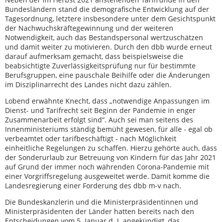
Bundesländern stand die demografische Entwicklung auf der
Tagesordnung, letztere insbesondere unter dem Gesichtspunkt
der Nachwuchskräftegewinnung und der weiteren
Notwendigkeit, auch das Bestandspersonal wertzuschätzen
und damit weiter zu motivieren. Durch den dbb wurde erneut
darauf aufmerksam gemacht, dass beispielsweise die
beabsichtigte Zuverlässigkeitsprüfung nur für bestimmte
Berufsgruppen, eine pauschale Beihilfe oder die Änderungen
im Disziplinarrecht des Landes nicht dazu zählen.
Lobend erwähnte Knecht, dass „notwendige Anpassungen im
Dienst- und Tarifrecht seit Beginn der Pandemie in enger
Zusammenarbeit erfolgt sind“. Auch sei man seitens des
Innenministeriums ständig bemüht gewesen, für alle - egal ob
verbeamtet oder tarifbeschäftigt - nach Möglichkeit
einheitliche Regelungen zu schaffen. Hierzu gehörte auch, dass
der Sonderurlaub zur Betreuung von Kindern für das Jahr 2021
auf Grund der immer noch währenden Corona-Pandemie mit
einer Vorgriffsregelung ausgeweitet werde. Damit komme die
Landesregierung einer Forderung des dbb m-v nach.
Die Bundeskanzlerin und die Ministerpräsidentinnen und
Ministerpräsidenten der Länder hatten bereits nach den
Entscheidungen vom 5. Januar d. J. angekündigt, das