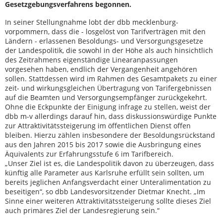
Gesetzgebungsverfahrens begonnen.
In seiner Stellungnahme lobt der dbb mecklenburg-
vorpommern, dass die - losgelöst von Tarifverträgen mit den
Ländern - erlassenen Besoldungs- und Versorgungsgesetze
der Landespolitik, die sowohl in der Höhe als auch hinsichtlich
des Zeitrahmens eigenständige Linearanpassungen
vorgesehen haben, endlich der Vergangenheit angehören
sollen. Stattdessen wird im Rahmen des Gesamtpakets zu einer
zeit- und wirkungsgleichen Übertragung von Tarifergebnissen
auf die Beamten und Versorgungsempfänger zurückgekehrt.
Ohne die Eckpunkte der Einigung infrage zu stellen, weist der
dbb m-v allerdings darauf hin, dass diskussionswürdige Punkte
zur Attraktivitätssteigerung im öffentlichen Dienst offen
bleiben. Hierzu zählen insbesondere der Besoldungsrückstand
aus den Jahren 2015 bis 2017 sowie die Ausbringung eines
Äquivalents zur Erfahrungsstufe 6 im Tarifbereich.
„Unser Ziel ist es, die Landespolitik davon zu überzeugen, dass
künftig alle Parameter aus Karlsruhe erfüllt sein sollten, um
bereits jeglichen Anfangsverdacht einer Unteralimentation zu
beseitigen“, so dbb Landesvorsitzender Dietmar Knecht. „Im
Sinne einer weiteren Attraktivitätssteigerung sollte dieses Ziel
auch primäres Ziel der Landesregierung sein.“