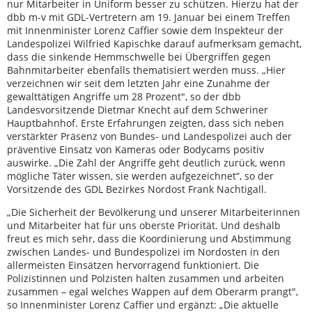
nur Mitarbeiter in Uniform besser zu schützen. Hierzu hat der
dbb m-v mit GDL-Vertretern am 19. Januar bei einem Treffen
mit Innenminister Lorenz Caffier sowie dem Inspekteur der
Landespolizei Wilfried Kapischke darauf aufmerksam gemacht,
dass die sinkende Hemmschwelle bei Übergriffen gegen
Bahnmitarbeiter ebenfalls thematisiert werden muss. „Hier
verzeichnen wir seit dem letzten Jahr eine Zunahme der
gewalttätigen Angriffe um 28 Prozent", so der dbb
Landesvorsitzende Dietmar Knecht auf dem Schweriner
Hauptbahnhof. Erste Erfahrungen zeigten, dass sich neben
verstärkter Präsenz von Bundes- und Landespolizei auch der
präventive Einsatz von Kameras oder Bodycams positiv
auswirke. „Die Zahl der Angriffe geht deutlich zurück, wenn
mögliche Täter wissen, sie werden aufgezeichnet“, so der
Vorsitzende des GDL Bezirkes Nordost Frank Nachtigall.
„Die Sicherheit der Bevölkerung und unserer Mitarbeiterinnen
und Mitarbeiter hat für uns oberste Priorität. Und deshalb
freut es mich sehr, dass die Koordinierung und Abstimmung
zwischen Landes- und Bundespolizei im Nordosten in den
allermeisten Einsätzen hervorragend funktioniert. Die
Polizistinnen und Polzisten halten zusammen und arbeiten
zusammen – egal welches Wappen auf dem Oberarm prangt",
so Innenminister Lorenz Caffier und ergänzt: „Die aktuelle