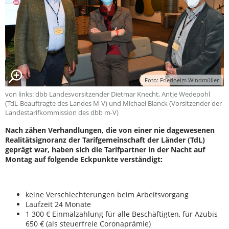
Foto: Friedhelm Windmüller
von links: dbb Landesvorsitzender Dietmar Knecht, Antje Wedepohl
(TdL-Beauftragte des Landes M-V) und Michael Blanck (Vorsitzender der
Landestarifkommission des dbb m-V)
Nach zähen Verhandlungen, die von einer nie dagewesenen
Realitätsignoranz der Tarifgemeinschaft der Länder (TdL)
geprägt war, haben sich die Tarifpartner in der Nacht auf
Montag auf folgende Eckpunkte verständigt:
keine Verschlechterungen beim Arbeitsvorgang
Laufzeit 24 Monate
1 300 € Einmalzahlung für alle Beschäftigten, für Azubis
650 € (als steuerfreie Coronaprämie)