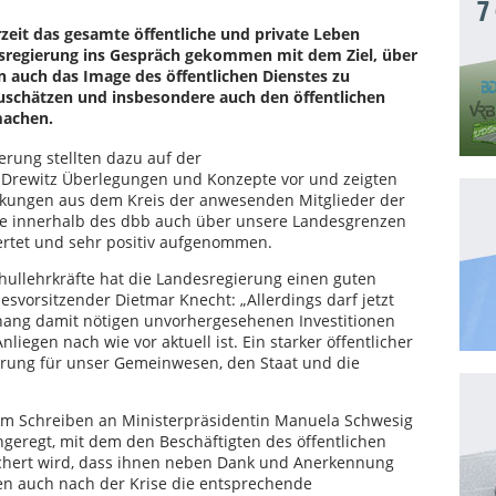
7
rzeit das gesamte öffentliche und private Leben
esregierung ins Gespräch gekommen mit dem Ziel, über
n auch das Image des öffentlichen Dienstes zu
zuschätzen und insbesondere auch den öffentlichen
machen.
erung stellten dazu auf der
 Drewitz Überlegungen und Konzepte vor und zeigten
erkungen aus dem Kreis der anwesenden Mitglieder der
e innerhalb des dbb auch über unsere Landesgrenzen
ertet und sehr positiv aufgenommen.
hullehrkräfte hat die Landesregierung einen guten
vorsitzender Dietmar Knecht: „Allerdings darf jetzt
ang damit nötigen unvorhergesehenen Investitionen
nliegen nach wie vor aktuell ist. Ein starker öffentlicher
herung für unser Gemeinwesen, den Staat und die
nem Schreiben an Ministerpräsidentin Manuela Schwesig
eregt, mit dem den Beschäftigten des öffentlichen
chert wird, dass ihnen neben Dank und Anerkennung
gen auch nach der Krise die entsprechende