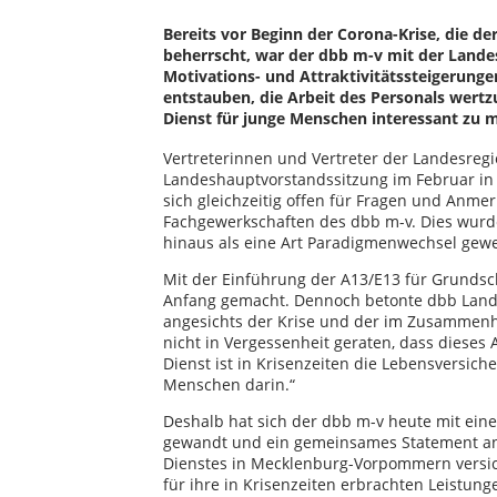
Bereits vor Beginn der Corona-Krise, die de
beherrscht, war der dbb m-v mit der Land
Motivations- und Attraktivitätssteigerunge
entstauben, die Arbeit des Personals wert
Dienst für junge Menschen interessant zu 
Vertreterinnen und Vertreter der Landesregi
Landeshauptvorstandssitzung im Februar in
sich gleichzeitig offen für Fragen und Anm
Fachgewerkschaften des dbb m-v. Dies wurd
hinaus als eine Art Paradigmenwechsel gew
Mit der Einführung der A13/E13 für Grundsc
Anfang gemacht. Dennoch betonte dbb Landes
angesichts der Krise und der im Zusammenh
nicht in Vergessenheit geraten, dass dieses A
Dienst ist in Krisenzeiten die Lebensversic
Menschen darin.“
Deshalb hat sich der dbb m-v heute mit ei
gewandt und ein gemeinsames Statement ang
Dienstes in Mecklenburg-Vorpommern versi
für ihre in Krisenzeiten erbrachten Leistun