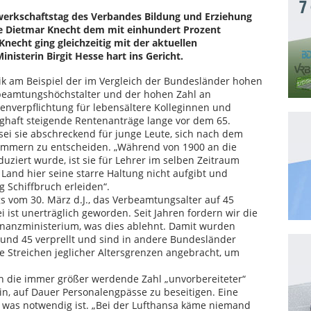
7
erkschaftstag des Verbandes Bildung und Erziehung
de Dietmar Knecht dem mit einhundert Prozent
necht ging gleichzeitig mit der aktuellen
nisterin Birgit Hesse hart ins Gericht.
itik am Beispiel der im Vergleich der Bundesländer hohen
rbeamtungshöchstalter und der hohen Zahl an
ndenverpflichtung für lebensältere Kolleginnen und
nghaft steigende Rentenanträge lange vor dem 65.
sei sie abschreckend für junge Leute, sich nach dem
ommern zu entscheiden. „Während von 1900 an die
uziert wurde, ist sie für Lehrer im selben Zeitraum
Land hier seine starre Haltung nicht aufgibt und
g Schiffbruch erleiden“.
s vom 30. März d.J., das Verbeamtungsalter auf 45
ei ist unerträglich geworden. Seit Jahren fordern wir die
 Finanzministerium, was dies ablehnt. Damit wurden
 und 45 verprellt und sind in andere Bundesländer
 Streichen jeglicher Altersgrenzen angebracht, um
"
h die immer größer werdende Zahl „unvorbereiteter“
ein, auf Dauer Personalengpässe zu beseitigen. Eine
, was notwendig ist. „Bei der Lufthansa käme niemand