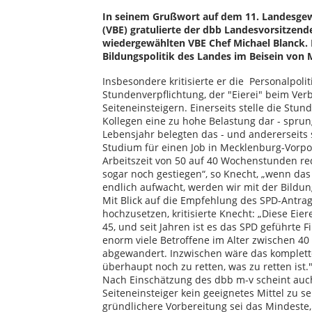
In seinem Grußwort auf dem 11. Landesgew
(VBE) gratulierte der dbb Landesvorsitzen
wiedergewählten VBE Chef Michael Blanck. K
Bildungspolitik des Landes im Beisein von Mi
Insbesondere kritisierte er die Personalpol
Stundenverpflichtung, der "Eierei" beim Ve
Seiteneinsteigern. Einerseits stelle die Stu
Kollegen eine zu hohe Belastung dar - spru
Lebensjahr belegten das - und andererseits 
Studium für einen Job in Mecklenburg-Vorp
Arbeitszeit von 50 auf 40 Wochenstunden red
sogar noch gestiegen“, so Knecht, „wenn das 
endlich aufwacht, werden wir mit der Bildun
Mit Blick auf die Empfehlung des SPD-Antrag
hochzusetzen, kritisierte Knecht: „Diese Eier
45, und seit Jahren ist es das SPD geführte
enorm viele Betroffene im Alter zwischen 40
abgewandert. Inzwischen wäre das komplette
überhaupt noch zu retten, was zu retten ist.
Nach Einschätzung des dbb m-v scheint auc
Seiteneinsteiger kein geeignetes Mittel zu s
gründlichere Vorbereitung sei das Mindeste