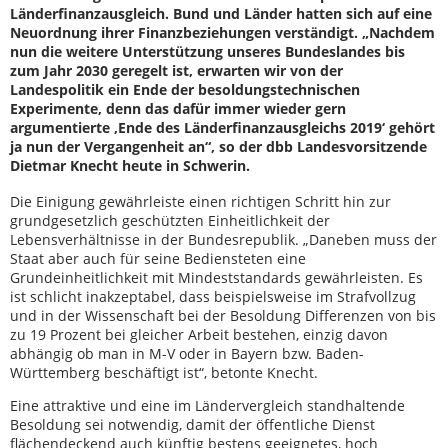
Länderfinanzausgleich. Bund und Länder hatten sich auf eine
Neuordnung ihrer Finanzbeziehungen verständigt. „Nachdem
nun die weitere Unterstützung unseres Bundeslandes bis
zum Jahr 2030 geregelt ist, erwarten wir von der
Landespolitik ein Ende der besoldungstechnischen
Experimente, denn das dafür immer wieder gern
argumentierte ‚Ende des Länderfinanzausgleichs 2019‘ gehört
ja nun der Vergangenheit an“, so der dbb Landesvorsitzende
Dietmar Knecht heute in Schwerin.
Die Einigung gewährleiste einen richtigen Schritt hin zur
grundgesetzlich geschützten Einheitlichkeit der
Lebensverhältnisse in der Bundesrepublik. „Daneben muss der
Staat aber auch für seine Bediensteten eine
Grundeinheitlichkeit mit Mindeststandards gewährleisten. Es
ist schlicht inakzeptabel, dass beispielsweise im Strafvollzug
und in der Wissenschaft bei der Besoldung Differenzen von bis
zu 19 Prozent bei gleicher Arbeit bestehen, einzig davon
abhängig ob man in M-V oder in Bayern bzw. Baden-
Württemberg beschäftigt ist“, betonte Knecht.
Eine attraktive und eine im Ländervergleich standhaltende
Besoldung sei notwendig, damit der öffentliche Dienst
flächendeckend auch künftig bestens geeignetes, hoch