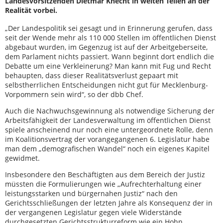
Landesvorsitzenden Dietmar Knecht in weiten Teilen an der
Realität vorbei.
„Der Landespolitik sei gesagt und in Erinnerung gerufen, dass
seit der Wende mehr als 110 000 Stellen im öffentlichen Dienst
abgebaut wurden, im Gegenzug ist auf der Arbeitgeberseite,
dem Parlament nichts passiert. Wann beginnt dort endlich die
Debatte um eine Verkleinerung? Man kann mit Fug und Recht
behaupten, dass dieser Realitätsverlust gepaart mit
selbstherrlichen Entscheidungen nicht gut für Mecklenburg-
Vorpommern sein wird“, so der dbb Chef.
Auch die Nachwuchsgewinnung als notwendige Sicherung der
Arbeitsfähigkeit der Landesverwaltung im öffentlichen Dienst
spiele anscheinend nur noch eine untergeordnete Rolle, denn
im Koalitionsvertrag der vorangegangenen 6. Legislatur habe
man dem „demografischen Wandel“ noch ein eigenes Kapitel
gewidmet.
Insbesondere den Beschäftigten aus dem Bereich der Justiz
müssten die Formulierungen wie „Aufrechterhaltung einer
leistungsstarken und bürgernahen Justiz“ nach den
Gerichtsschließungen der letzten Jahre als Konsequenz der in
der vergangenen Legislatur gegen viele Widerstände
durchgesetzten Gerichtsstrukturreform wie ein Hohn