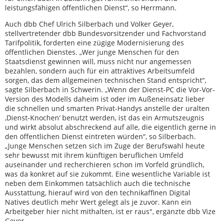
leistungsfähigen öffentlichen Dienst“, so Herrmann.
Auch dbb Chef Ulrich Silberbach und Volker Geyer,
stellvertretender dbb Bundesvorsitzender und Fachvorstand
Tarifpolitik, forderten eine zügige Modernisierung des
öffentlichen Dienstes. „Wer junge Menschen für den
Staatsdienst gewinnen will, muss nicht nur angemessen
bezahlen, sondern auch für ein attraktives Arbeitsumfeld
sorgen, das dem allgemeinen technischen Stand entspricht“,
sagte Silberbach in Schwerin. „Wenn der Dienst-PC die Vor-Vor-
Version des Modells daheim ist oder im Außeneinsatz lieber
die schnellen und smarten Privat-Handys anstelle der uralten
‚Dienst-Knochen‘ benutzt werden, ist das ein Armutszeugnis
und wirkt absolut abschreckend auf alle, die eigentlich gerne in
den öffentlichen Dienst eintreten würden“, so Silberbach.
„Junge Menschen setzen sich im Zuge der Berufswahl heute
sehr bewusst mit ihrem künftigen beruflichen Umfeld
auseinander und recherchieren schon im Vorfeld gründlich,
was da konkret auf sie zukommt. Eine wesentliche Variable ist
neben dem Einkommen tatsächlich auch die technische
Ausstattung, hierauf wird von den technikaffinen Digital
Natives deutlich mehr Wert gelegt als je zuvor. Kann ein
Arbeitgeber hier nicht mithalten, ist er raus", ergänzte dbb Vize
Geyer.