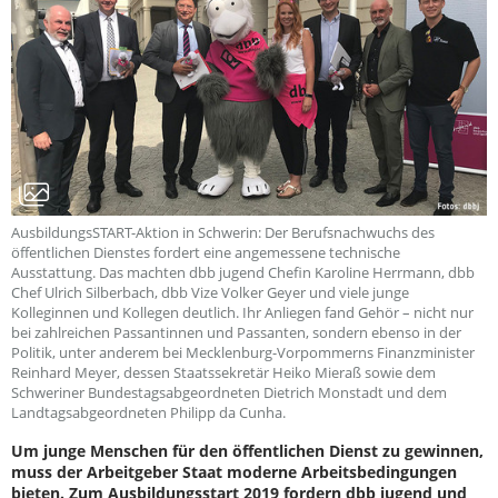
AusbildungsSTART-Aktion in Schwerin: Der Berufsnachwuchs des
öffentlichen Dienstes fordert eine angemessene technische
Ausstattung. Das machten dbb jugend Chefin Karoline Herrmann, dbb
Chef Ulrich Silberbach, dbb Vize Volker Geyer und viele junge
Kolleginnen und Kollegen deutlich. Ihr Anliegen fand Gehör – nicht nur
bei zahlreichen Passantinnen und Passanten, sondern ebenso in der
Politik, unter anderem bei Mecklenburg-Vorpommerns Finanzminister
Reinhard Meyer, dessen Staatssekretär Heiko Mieraß sowie dem
Schweriner Bundestagsabgeordneten Dietrich Monstadt und dem
Landtagsabgeordneten Philipp da Cunha.
Um junge Menschen für den öffentlichen Dienst zu gewinnen,
muss der Arbeitgeber Staat moderne Arbeitsbedingungen
bieten. Zum Ausbildungsstart 2019 fordern dbb jugend und