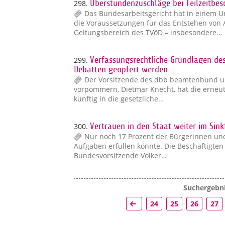
298.
Überstundenzuschläge bei Teilzeitbes
Das Bundesarbeitsgericht hat in einem Ur
die Voraussetzungen für das Entstehen vo
Geltungsbereich des TVöD – insbesondere…
299.
Verfassungsrechtliche Grundlagen des
Debatten geopfert werden
Der Vorsitzende des dbb beamtenbund u
vorpommern, Dietmar Knecht, hat die erneut
künftig in die gesetzliche…
300.
Vertrauen in den Staat weiter im Sin
Nur noch 17 Prozent der Bürgerinnen und
Aufgaben erfüllen könnte. Die Beschäftigte
Bundesvorsitzende Volker…
Suchergebni
24
25
26
27