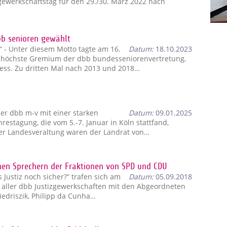
ewerkschaftstag für den 29./30. März 2022 nach
bb senioren gewählt
e“ - Unter diesem Motto tagte am 16.
Datum:
18.10.2023
s höchste Gremium der dbb bundesseniorenvertretung,
ss. Zu dritten Mal nach 2013 und 2018…
er dbb m-v mit einer starken
Datum:
09.01.2025
restagung, die vom 5.-7. Januar in Köln stattfand,
der Landesveraltung waren der Landrat von…
chen Sprechern der Fraktionen von SPD und CDU
 Justiz noch sicher?“ trafen sich am
Datum:
05.09.2018
 aller dbb Justizgewerkschaften mit den Abgeordneten
iedriszik, Philipp da Cunha…