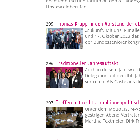
beamtenbund und tarifunion den 8. Landesg
Linstow einberufen.
295.
Thomas Krupp in den Vorstand der d
„Zukunft. Mit uns. Für all
und 17. Oktober 2023 da
der Bundesseniorenkongre
296.
Traditioneller Jahresauftakt
Auch in diesem Jahr war d
Delegation auf der dbb Jah
vertreten. Als Gäste aus 
297.
Treffen mit rechts- und innenpolitis
Unter dem Motto „Ist M-V’s
gestrigen Abend Vertreter
Martina Tegtmeier, Dirk Fr