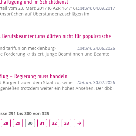
chäftigung und im Schichtdienst
teil vom 23. März 2017 (6 AZR 161/16)
Datum:
04.09.2017
n Ansprüchen auf Überstundenzuschlägen im
 Berufsbeamtentums dürfen nicht für populistische
nd tarifunion mecklenburg-
Datum:
24.06.2026
e Forderung kritisiert, junge Beamtinnen und Beamte
kflug – Regierung muss handeln
 Bürger trauen dem Staat zu, seine
Datum:
30.07.2026
n genießen trotzdem weiter ein hohes Ansehen. Der dbb-
sse 291 bis 300 von 325
28
29
30
31
32
33