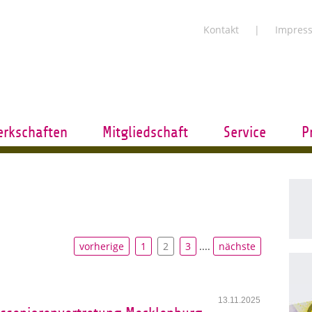
Kontakt
Impres
rkschaften
Mitgliedschaft
Service
P
vorherige
1
2
3
....
nächste
13.11.2025